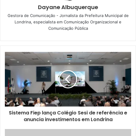
Dayane Albuquerque
pelo e-mail
londrixfestivalliterario@gmail.com
Gestora de Comunicação - Jornalista da Prefeitura Municipal de
Londrina, especialista em Comunicação Organizacional e
Comunicação Pública
Divulgação
Sobre o projeto –
O Londrix, em versão presencial,
Sistema Fiep lança Colégio Sesi de referência e
desenvolveu o projeto entre 2011 e 2012, em parceria com
anuncia investimentos em Londrina
a Vila Cultural Cemitério de Automóveis. A primeira leitura
direcionada à “Contação de História para Adultos” foi para