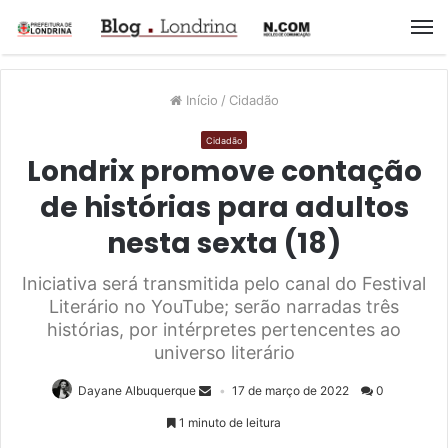
M
Início
/
Cidadão
Cidadão
Londrix promove contação
de histórias para adultos
nesta sexta (18)
Iniciativa será transmitida pelo canal do Festival
Literário no YouTube; serão narradas três
histórias, por intérpretes pertencentes ao
universo literário
Dayane Albuquerque
17 de março de 2022
0
1 minuto de leitura