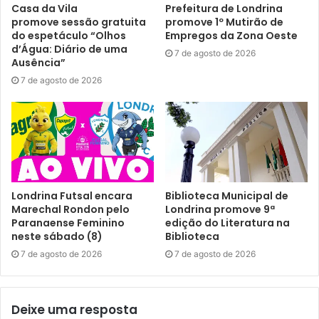
Casa da Vila
Prefeitura de Londrina
promove sessão gratuita
promove 1º Mutirão de
do espetáculo “Olhos
Empregos da Zona Oeste
d’Água: Diário de uma
7 de agosto de 2026
Gostei
Ausência”
Etiquetas
contação de histórias
cultura
7 de agosto de 2026
Festival Literário de Londrina
histórias para adultos
londrix
promic
youtube
Londrina Futsal encara
Biblioteca Municipal de
Marechal Rondon pelo
Londrina promove 9ª
Paranaense Feminino
edição do Literatura na
neste sábado (8)
Biblioteca
7 de agosto de 2026
7 de agosto de 2026
Deixe uma resposta