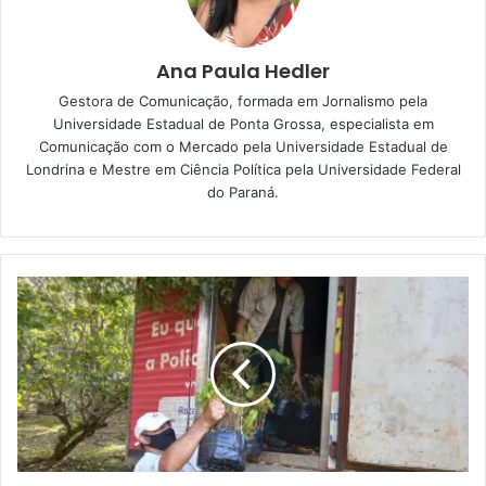
existentes em Londrina. Isso porque, para ele, a paixão
dessas pessoas movimenta a economia local e ainda ajuda
Ana Paula Hedler
outras pessoas, pois em todos os eventos eles arrecadam
Gestora de Comunicação, formada em Jornalismo pela
doações de alimentos e roupas para doarem às
Universidade Estadual de Ponta Grossa, especialista em
instituições de caridade. Ontem, por exemplo, foram
Comunicação com o Mercado pela Universidade Estadual de
arrecadados 400 quilos de alimentos não perecíveis,
Londrina e Mestre em Ciência Política pela Universidade Federal
segundo o organizador da ação.
do Paraná.
Foto: Gustavo Takaki