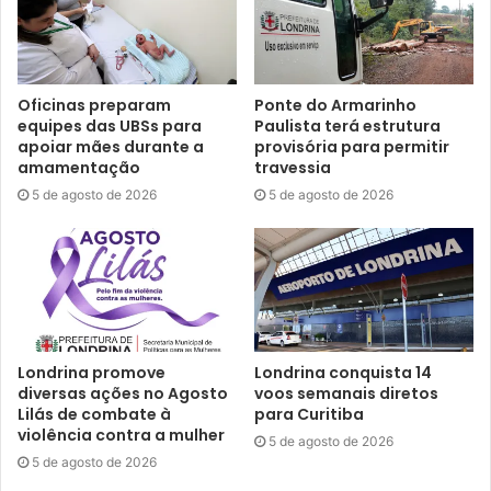
Oficinas preparam
Ponte do Armarinho
equipes das UBSs para
Paulista terá estrutura
apoiar mães durante a
provisória para permitir
amamentação
travessia
Foto: Gustavo Takaki
5 de agosto de 2026
5 de agosto de 2026
O prefeito Marcelo Belinati esteve no encontro de carros
antigos e conversou com os participantes antes de assinar
a lei. Segundo ele, com a data comemorativa instituída, a
sociedade civil organizada poderá realizar eventos em
homenagem ao antigomobilista, a exemplo de carros
Londrina promove
Londrina conquista 14
antigos restaurados, além de fazer divulgações por meio
diversas ações no Agosto
voos semanais diretos
de mídias sociais, debates e palestras de conscientização
Lilás de combate à
para Curitiba
violência contra a mulher
nos clubes, associações e escolas públicas. “Vamos fazer
5 de agosto de 2026
5 de agosto de 2026
eventos regionais, estaduais e nacionais dos apaixonados