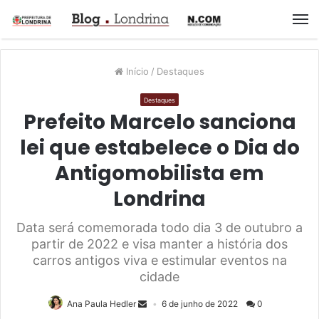
M
Início
/
Destaques
Destaques
Prefeito Marcelo sanciona
lei que estabelece o Dia do
Antigomobilista em
Londrina
Data será comemorada todo dia 3 de outubro a
partir de 2022 e visa manter a história dos
carros antigos viva e estimular eventos na
cidade
Ana Paula Hedler
6 de junho de 2022
0