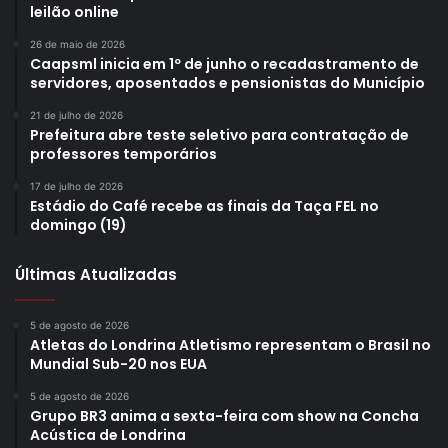
saímos com os nossos carros daqui, para irmos em outras
leilão online
cidades”, contou o organizador.
26 de maio de 2026
Caapsml inicia em 1º de junho o recadastramento de
O antigomobilismo é um movimento que busca a
servidores, aposentados e pensionistas do Município
restauração, conservação e exibição de automóveis
21 de julho de 2026
clássicos antigos, com o objetivo de manter viva a história
Prefeitura abre teste seletivo para contratação de
professores temporários
desses automóveis. Em Londrina há alguns clubes ligados
à área como o Quadrados Londrina, Kustom Garagem e
17 de julho de 2026
Estádio do Café recebe as finais da Taça FEL no
Opaleiros Londrina, que solicitaram a criação da data. Todo
domingo (19)
primeiro domingo do mês, das 8h às 14h, os grupos se
reúnem no estacionamento do Boulevard Shopping.
Últimas Atualizadas
5 de agosto de 2026
Atletas do Londrina Atletismo representam o Brasil no
Mundial Sub-20 nos EUA
5 de agosto de 2026
Grupo BR3 anima a sexta-feira com show na Concha
Acústica de Londrina