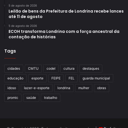
5 de agosto de 2026
Leilão de bens da Prefeitura de Londrina recebe lances
até 11 de agosto
Foto: Gustavo Takaki
5 de agosto de 2026
ECOH transforma Londrina com a força ancestral da
A vereadora professora Flávia Cabral acompahou o
contação de histórias
prefeito e o vereador Matheus Thum na sanção da Lei
Municipal nº 13.406, de 30 de maio de 2022, que institui o
Tags
Dia Municipal do Antigomobilista a ser comemorado todo
dia 3 de outubro.
cidades
CMTU
codel
cultura
destaques
educação
esporte
FEIPE
FEL
guarda municipal
idoso
lazer-e-esporte
londrina
mulher
obras
Gostei
promic
saúde
trabalho
Etiquetas
antigomobilistas
carros
carros antigos
Dia Municipal do Antigomobilista
Lei Municipal nº 13.406
veículos