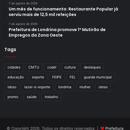
7 de agosto de 2026
Um mês de funcionamento: Restaurante Popular já
serviu mais de 12,5 mil refeições
7 de agosto de 2026
Prefeitura de Londrina promove 1º Mutirão de
Empregos da Zona Oeste
Tags
cidades
CMTU
codel
cultura
destaques
educação
esporte
FEIPE
FEL
guarda municipal
idoso
lazer-e-esporte
londrina
mulher
obras
promic
saúde
trabalho
© Copyright 2026, Todos os direitos reservados |
Prefeitura