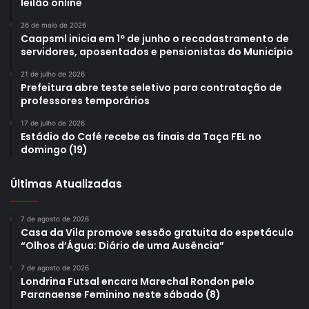
leilão online
dispositivos eletrônicos para fumar são proibidos desde
26 de maio de 2026
2009, por meio de uma resolução da Agência Nacional de
Caapsml inicia em 1º de junho o recadastramento de
Vigilância Sanitária (Anvisa) RDC 46/2009.
servidores, aposentados e pensionistas do Município
21 de julho de 2026
Prefeitura abre teste seletivo para contratação de
professores temporários
17 de julho de 2026
Gostei
Estádio do Café recebe as finais da Taça FEL no
domingo (19)
Etiquetas
cessação do tabagismo
contra
Dia Nacional de combate ao fumo
encontros
Últimas Atualizadas
Programa Municipal de combate ao Tabagismo
saúde
tabagismo
7 de agosto de 2026
Casa da Vila promove sessão gratuita do espetáculo
“Olhos d’Água: Diário de uma Ausência”
7 de agosto de 2026
Londrina Futsal encara Marechal Rondon pelo
Paranaense Feminino neste sábado (8)