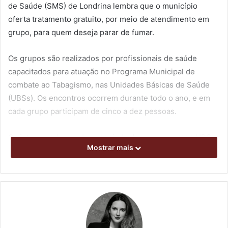
de Saúde (SMS) de Londrina lembra que o município
oferta tratamento gratuito, por meio de atendimento em
grupo, para quem deseja parar de fumar.
Os grupos são realizados por profissionais de saúde
capacitados para atuação no Programa Municipal de
combate ao Tabagismo, nas Unidades Básicas de Saúde
(UBSs). Os encontros ocorrem durante todo o ano, e em
cada grupo participam de cinco a dez pessoas.
Os interessados em buscar ajuda devem procurar a UBS
Mostrar mais
mais próxima de sua residência para obter mais
informações sobre as datas e horários em que os grupos
se reúnem. Também é possível telefonar para a unidade.
De acordo com a coordenadora de Saúde do Adulto, da
SMS, Juliana Marques, os pacientes atendidos nos grupos