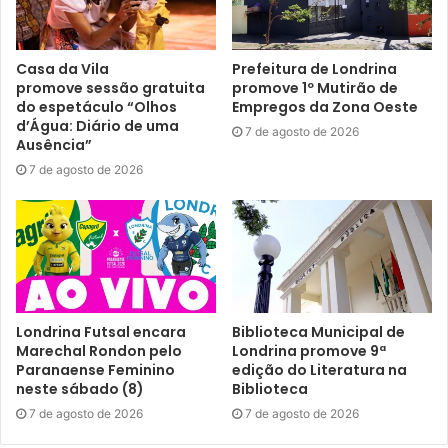
Casa da Vila
Prefeitura de Londrina
promove sessão gratuita
promove 1º Mutirão de
do espetáculo “Olhos
Empregos da Zona Oeste
d’Água: Diário de uma
7 de agosto de 2026
Ausência”
7 de agosto de 2026
Foto: Ilustrativa
Malefícios
– O tabagismo é reconhecido como uma
Londrina Futsal encara
Biblioteca Municipal de
Marechal Rondon pelo
Londrina promove 9ª
doença crônica causada pela dependência à nicotina
Paranaense Feminino
edição do Literatura na
presente nos produtos à base de tabaco. O cigarro possui
neste sábado (8)
Biblioteca
em sua composição cerca de 5 mil substâncias tóxicas,
7 de agosto de 2026
7 de agosto de 2026
inclusive mais de 60 cancerígenas, como nitrosaminas,