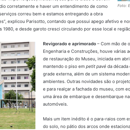
Foto: 
rédio corretamente e haver um entendimento de como
 serviços correu bem e estamos entregando a obra
, explicou Parisotto, contando que possui apego afetivo e nost
s 1980, e desde garoto cresci circulando por esse local e região
Revigorado e aprimorado
– Com mão de ob
Engenharia e Construções, houve várias a
de restauração do Museu, iniciada em abri
mantendo o piso em
petit pavé
da década 
grade externa, além de um sistema modern
ambientes. Outras novidades são o projeto
e para realçar a fachada do museu, com e
uma área de embarque e desembarque na en
automóveis.
Mais um item inédito é o para-raios com 
do solo, no pátio dos arcos onde estacion