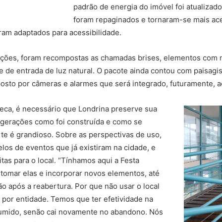
padrão de energia do imóvel foi atualizado
foram repaginados e tornaram-se mais ace
oram adaptados para acessibilidade.
sições, foram recompostas as chamadas brises, elementos com m
role de entrada de luz natural. O pacote ainda contou com pais
osto por câmeras e alarmes que será integrado, futuramente, 
eca, é necessário que Londrina preserve sua
as gerações como foi construída e como se
e é grandioso. Sobre as perspectivas de uso,
los de eventos que já existiram na cidade, e
tas para o local. “Tínhamos aqui a Festa
retomar elas e incorporar novos elementos, até
 após a reabertura. Por que não usar o local
da por entidade. Temos que ter efetividade na
sumido, senão cai novamente no abandono. Nós