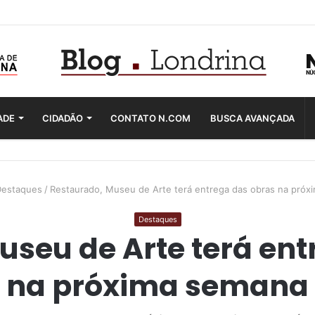
ADE
CIDADÃO
CONTATO N.COM
BUSCA AVANÇADA
estaques
/
Restaurado, Museu de Arte terá entrega das obras na próx
Destaques
useu de Arte terá ent
na próxima semana