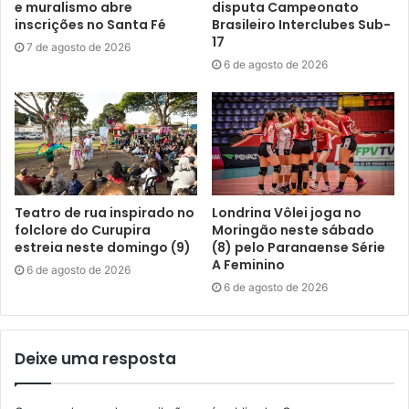
servidores municipais
SMRH
e muralismo abre
disputa Campeonato
inscrições no Santa Fé
Brasileiro Interclubes Sub-
17
7 de agosto de 2026
6 de agosto de 2026
Teatro de rua inspirado no
Londrina Vôlei joga no
folclore do Curupira
Moringão neste sábado
estreia neste domingo (9)
(8) pelo Paranaense Série
A Feminino
6 de agosto de 2026
6 de agosto de 2026
Deixe uma resposta