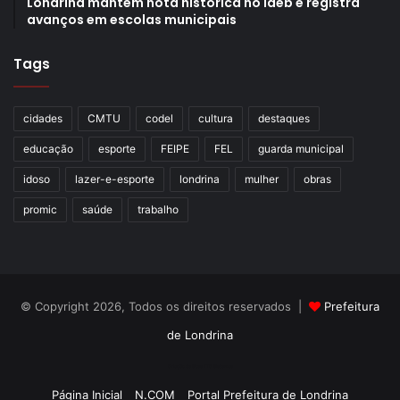
Londrina mantém nota histórica no Ideb e registra
avanços em escolas municipais
Tags
cidades
CMTU
codel
cultura
destaques
educação
esporte
FEIPE
FEL
guarda municipal
idoso
lazer-e-esporte
londrina
mulher
obras
promic
saúde
trabalho
© Copyright 2026, Todos os direitos reservados |
Prefeitura
de Londrina
Criação de Sites TTG Sistemas
Página Inicial
N.COM
Portal Prefeitura de Londrina