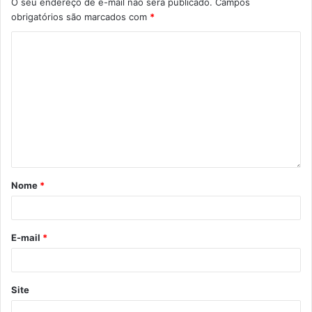
O seu endereço de e-mail não será publicado.
Campos
obrigatórios são marcados com
*
Nome
*
E-mail
*
Site