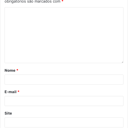
obrigatórios são marcados com
*
8h às 18h.
Nome
*
E-mail
*
Foto: Ulf Andersen
Site
Gabriel García Márquez