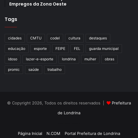
Empregos da Zona Oeste
Tags
cidades
CMTU
codel
cultura
destaques
educação
esporte
FEIPE
FEL
guarda municipal
idoso
lazer-e-esporte
londrina
mulher
obras
promic
saúde
trabalho
© Copyright 2026, Todos os direitos reservados |
Prefeitura
de Londrina
Criação de Sites TTG Sistemas
Página Inicial
N.COM
Portal Prefeitura de Londrina