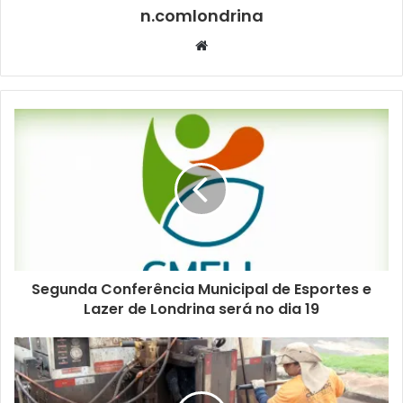
n.comlondrina
bolsa de propriedade do homem foi revistada e havia
outro celular e um notebook no interior. Ele não
Website
apresentou nota fiscal dos objetos.
O suspeito recebeu voz de prisão em flagrante e foi
encaminhado para delegacia de plantão. Na delegacia, a
equipe da GM em contato com os policiais civis conseguiu
localizar o proprietário do notebook encontrado na bolsa,
após checagem de um boletim de ocorrência registrado.
Patrulha Maria da Penha –
A central de emergência da
GM foi acionada por volta das 21h de segunda-feira (7)
Segunda Conferência Municipal de Esportes e
para atender uma denúncia de descumprimento de
Lazer de Londrina será no dia 19
medida protetiva em uma residência localizada no Jardim
Imagawa, região norte. A vítima informou que seu irmão é
usuário de substância entorpecente e entrou em sua casa
sem permissão, proferindo agressões físicas contra ela.