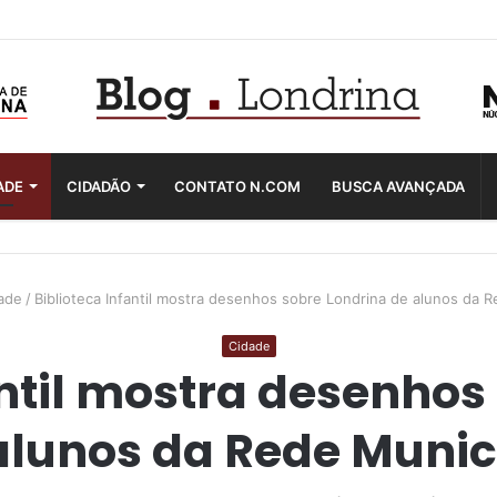
ADE
CIDADÃO
CONTATO N.COM
BUSCA AVANÇADA
ade
/
Biblioteca Infantil mostra desenhos sobre Londrina de alunos da R
Cidade
antil mostra desenhos
alunos da Rede Munic