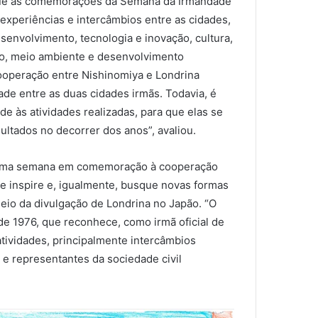
u que as comemorações da Semana da Irmandade
 experiências e intercâmbios entre as cidades,
envolvimento, tecnologia e inovação, cultura,
no, meio ambiente e desenvolvimento
ooperação entre Nishinomiya e Londrina
de entre as duas cidades irmãs. Todavia, é
ade às atividades realizadas, para que elas se
ltados no decorrer dos anos”, avaliou.
ir uma semana em comemoração à cooperação
e inspire e, igualmente, busque novas formas
meio da divulgação de Londrina no Japão. “O
e 1976, que reconhece, como irmã oficial de
atividades, principalmente intercâmbios
 e representantes da sociedade civil