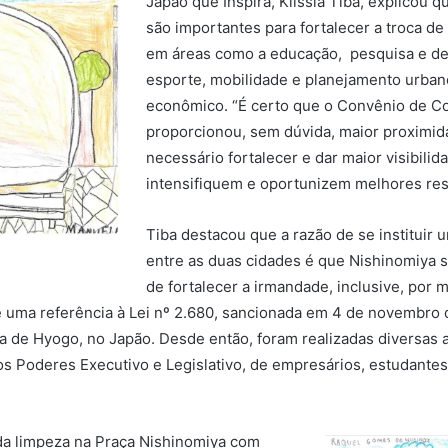
Japão que Inspira, Klissia Tiba, explico
são importantes para fortalecer a troca de
em áreas como a educação, pesquisa e des
esporte, mobilidade e planejamento urba
econômico. “É certo que o Convênio de C
proporcionou, sem dúvida, maior proximida
necessário fortalecer e dar maior visibilid
intensifiquem e oportunizem melhores resu
Tiba destacou que a razão de se institu
entre as duas cidades é que Nishinomiya s
de fortalecer a irmandade, inclusive, por 
ma referência à Lei nº 2.680, sancionada em 4 de novembro d
ia de Hyogo, no Japão. Desde então, foram realizadas diversas 
dos Poderes Executivo e Legislativo, de empresários, estudantes
da limpeza na Praça Nishinomiya com