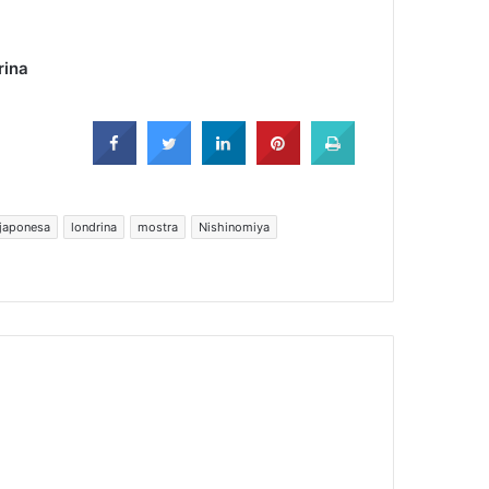
rina
japonesa
londrina
mostra
Nishinomiya