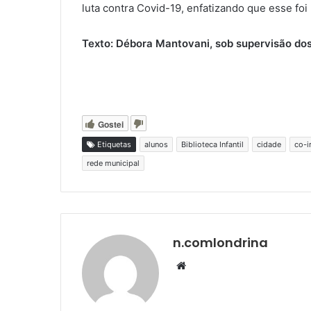
luta contra Covid-19, enfatizando que esse fo
Texto: Débora Mantovani, sob supervisão do
Gostei
Etiquetas
alunos
Biblioteca Infantil
cidade
co-i
rede municipal
n.comlondrina
Website