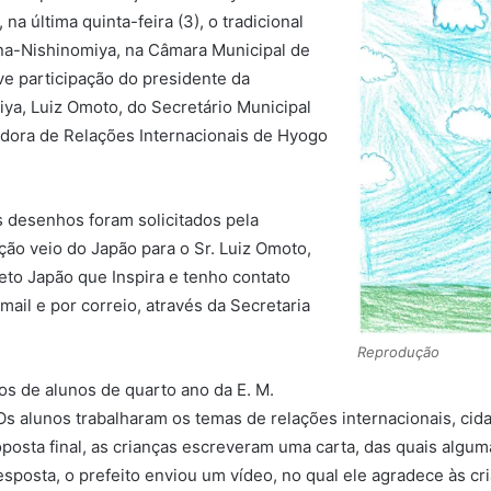
 na última quinta-feira (3), o tradicional
na-Nishinomiya, na Câmara Municipal de
ve participação do presidente da
ya, Luiz Omoto, do Secretário Municipal
dora de Relações Internacionais de Hyogo
s desenhos foram solicitados pela
ção veio do Japão para o Sr. Luiz Omoto,
eto Japão que Inspira e tenho contato
il e por correio, através da Secretaria
Reprodução
s de alunos de quarto ano da E. M.
Os alunos trabalharam os temas de relações internacionais, cid
oposta final, as crianças escreveram uma carta, das quais algu
 resposta, o prefeito enviou um vídeo, no qual ele agradece às 