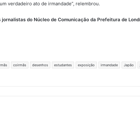
i um verdadeiro ato de irmandade”, relembrou.
s jornalistas do Núcleo de Comunicação
da Prefeitura de Lond
rmãs
coirmãs
desenhos
estudantes
exposição
irmandade
Japão