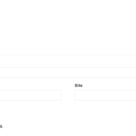
Site
l.