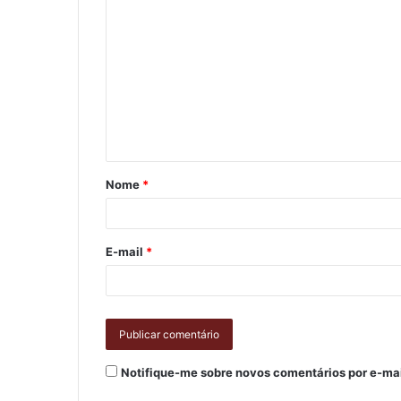
Nome
*
E-mail
*
Notifique-me sobre novos comentários por e-mai