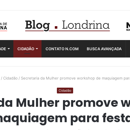
ADE
CIDADÃO
CONTATO N.COM
BUSCA AVANÇADA
/
Cidadão
/
Secretaria da Mulher promove workshop de maquiagem par
Cidadão
 da Mulher promove 
aquiagem para fest