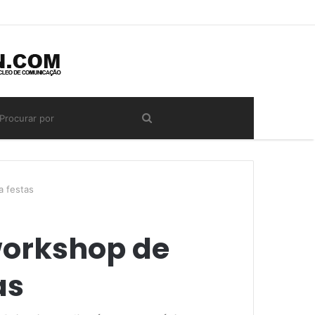
a festas
workshop de
as