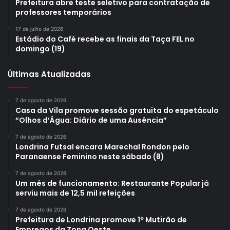
Prefeitura abre teste seletivo para contratação de
as despesas com tapa-buracos não supriam a demanda. E
professores temporários
a avenida Eurico Gaspar Dutra também está com um
17 de julho de 2026
trecho passando por restauração, em um local de acesso
Estádio do Café recebe as finais da Taça FEL no
ao Conjunto Cafezal e outros bairros de alta circulação”,
domingo (19)
disse.
Últimas Atualizadas
7 de agosto de 2026
Casa da Vila promove sessão gratuita do espetáculo
“Olhos d’Água: Diário de uma Ausência”
Gostei
1
Etiquetas
asfalto
início
melhorias
obras
pavimentação
7 de agosto de 2026
Londrina Futsal encara Marechal Rondon pelo
Prefeitura de Londrina
recape asfáltico
Rua Bélgica
serviços
Paranaense Feminino neste sábado (8)
Zona Sul
7 de agosto de 2026
Um mês de funcionamento: Restaurante Popular já
serviu mais de 12,5 mil refeições
7 de agosto de 2026
Prefeitura de Londrina promove 1º Mutirão de
Empregos da Zona Oeste