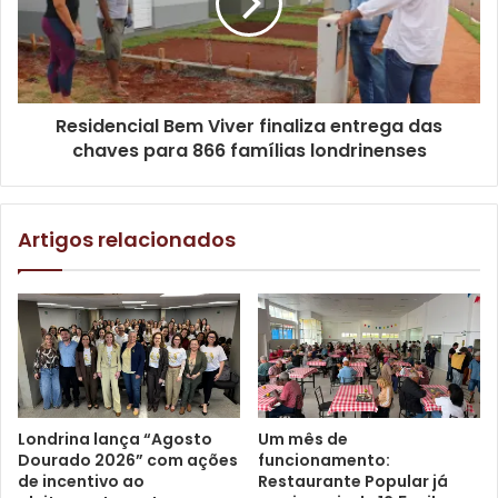
Residencial Bem Viver finaliza entrega das
chaves para 866 famílias londrinenses
Artigos relacionados
Foto: Vivian Honorato / N.Com
Ao todo, a área de execução alcançada será de cerca de
12.600 m² em pavimento revitalizado, somando todas as
melhorias. Para isso, há a mobilização de uma série de
Londrina lança “Agosto
Um mês de
veículos pesados e maquinários como caminhões
Dourado 2026” com ações
funcionamento:
basculantes, escavadeiras, espargidor, rolo liso, rolo de
de incentivo ao
Restaurante Popular já