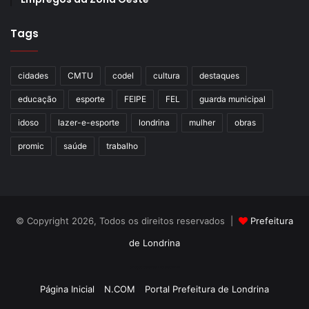
Tags
cidades
CMTU
codel
cultura
destaques
educação
esporte
FEIPE
FEL
guarda municipal
idoso
lazer-e-esporte
londrina
mulher
obras
promic
saúde
trabalho
© Copyright 2026, Todos os direitos reservados |
Prefeitura
de Londrina
Criação de Sites TTG Sistemas
Página Inicial
N.COM
Portal Prefeitura de Londrina