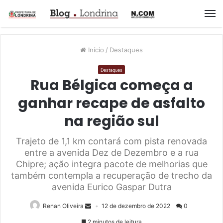
M
Início
/
Destaques
Destaques
Rua Bélgica começa a
ganhar recape de asfalto
na região sul
Trajeto de 1,1 km contará com pista renovada
entre a avenida Dez de Dezembro e a rua
Chipre; ação integra pacote de melhorias que
também contempla a recuperação de trecho da
avenida Eurico Gaspar Dutra
Renan Oliveira
12 de dezembro de 2022
0
2 minutos de leitura