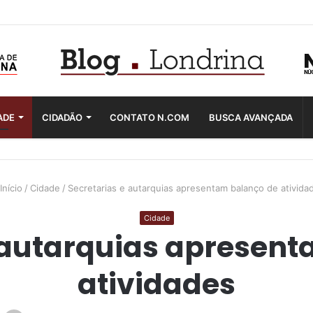
ADE
CIDADÃO
CONTATO N.COM
BUSCA AVANÇADA
Início
/
Cidade
/
Secretarias e autarquias apresentam balanço de ativida
Cidade
 autarquias apresen
atividades