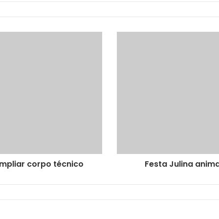
ampliar corpo técnico
Festa Julina anima