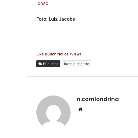
Idoso
Foto: Luiz Jacobs
(
)
Like Button Notice
view
Etiquetas
lazer-e-esporte
n.comlondrina
Website