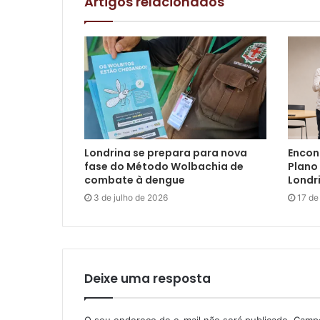
Artigos relacionados
Londrina se prepara para nova
Encon
fase do Método Wolbachia de
Plano 
combate à dengue
Londr
3 de julho de 2026
17 de
Deixe uma resposta
O seu endereço de e-mail não será publicado.
Campo