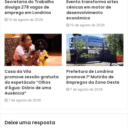
Secretaria do Trabalho
Evento transforma artes
Concha;
divulga 278 vagas de
cênicas em motor de
emprego em Londrina
desenvolvimento
Instituto Cultura e Social Ishindaiko – Projeto:
econômico
10 de agosto de 2026
Ishindaiko: Uma Batida em Cada Canto
10 de agosto de 2026
APMF 2 º Colégio Militar do Paraná – Londrina, com o
projeto “A Banda do 2º. Colégio da Polícia Militar do
Paraná” – Feiras Musicais de Londrina;
Instituto José Gonzaga Vieira – Orquestra de Metais
Londrina – “Série Música nos Parques”;
Associação dos Profissionais de Arte de Londrina –
Casa da Vila
Prefeitura de Londrina
promove sessão gratuita
promove 1º Mutirão de
Projeto Rolé.
do espetáculo “Olhos
Empregos da Zona Oeste
d’Água: Diário de uma
7 de agosto de 2026
Além dos projetos selecionados pelo Edital 002/2023, já
Ausência”
finalizado, foram também apontados os projetos que
7 de agosto de 2026
entraram na categoria de suplentes, podendo ainda ser
chamados no caso de não ser possível a formalização com
alguma das entidades selecionadas.
Deixe uma resposta