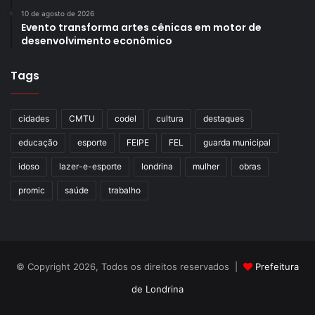
10 de agosto de 2026
Evento transforma artes cênicas em motor de
desenvolvimento econômico
Tags
cidades
CMTU
codel
cultura
destaques
educação
esporte
FEIPE
FEL
guarda municipal
idoso
lazer-e-esporte
londrina
mulher
obras
promic
saúde
trabalho
© Copyright 2026, Todos os direitos reservados |
Prefeitura
de Londrina
Criação de Sites TTG Sistemas