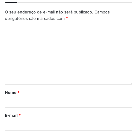
Por Giulia Carradore, sob supervisão dos jornalistas do
O seu endereço de e-mail não será publicado.
Campos
Núcleo de Comunicação da Prefeitura de Londrina
obrigatórios são marcados com
*
Gostei
Etiquetas
2023
documentação
Edital 002/2023
projetos
Projetos Estratégicos
promic
proponentes
selecionados
Nome
*
E-mail
*