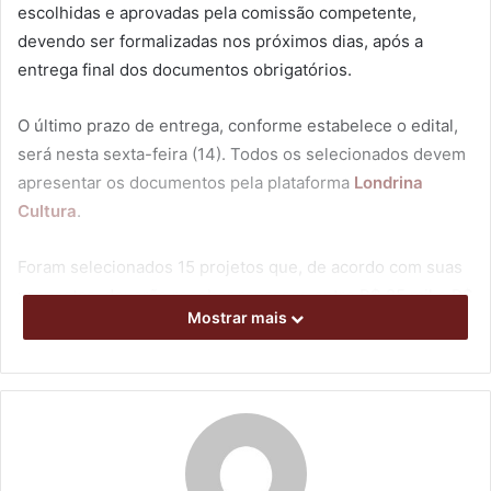
escolhidas e aprovadas pela comissão competente,
devendo ser formalizadas nos próximos dias, após a
entrega final dos documentos obrigatórios.
O último prazo de entrega, conforme estabelece o edital,
será nesta sexta-feira (14). Todos os selecionados devem
apresentar os documentos pela plataforma
Londrina
Cultura
.
Foram selecionados 15 projetos que, de acordo com suas
propostas, deverão receber repasses entre R$ 25 mil e R$
Mostrar mais
80 mil. Com este chamamento público, a Secretaria
Municipal de Cultura disponibiliza R$ 1,180 milhão para
fomentar projetos divididos entre as linhas Festivais (até
R$ 700 mil); Livres (até R$ 240 mil); e Oficinas de Criação
Cultural e outras Ações Formativas (até R$ 240 mil).