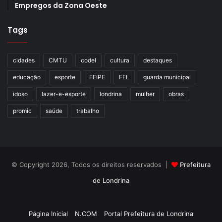
Empregos da Zona Oeste
Tags
cidades
CMTU
codel
cultura
destaques
educação
esporte
FEIPE
FEL
guarda municipal
idoso
lazer-e-esporte
londrina
mulher
obras
promic
saúde
trabalho
© Copyright 2026, Todos os direitos reservados |
Prefeitura
de Londrina
Criação de Sites TTG Sistemas
Página Inicial
N.COM
Portal Prefeitura de Londrina