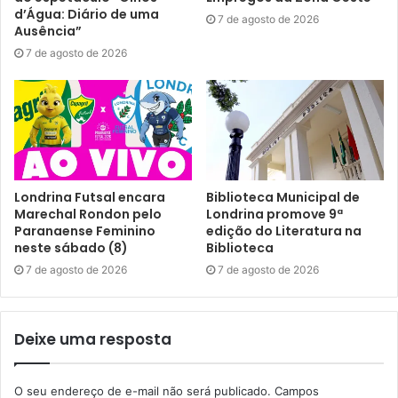
Gostei
d’Água: Diário de uma
7 de agosto de 2026
Ausência”
Etiquetas
ação solidária
arrecadacao
candomblé
COMPAZ
7 de agosto de 2026
cultura de paz
doação
Grupo de Diálogo Inter-Religioso de Londrina
Londrina Pazeando
religiões
religiões de matriz africana
Umbanda
Londrina Futsal encara
Biblioteca Municipal de
Marechal Rondon pelo
Londrina promove 9ª
Paranaense Feminino
edição do Literatura na
neste sábado (8)
Biblioteca
7 de agosto de 2026
7 de agosto de 2026
Deixe uma resposta
O seu endereço de e-mail não será publicado.
Campos