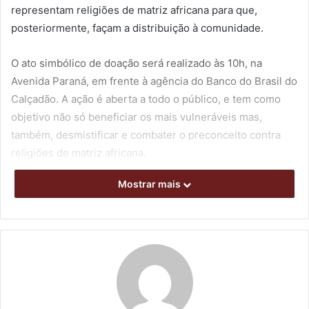
representam religiões de matriz africana para que,
posteriormente, façam a distribuição à comunidade.
O ato simbólico de doação será realizado às 10h, na
Avenida Paraná, em frente à agência do Banco do Brasil do
Calçadão. A ação é aberta a todo o público, e tem como
objetivo não só beneficiar os mais vulneráveis mas,
também, desmistificar e combater o preconceito contra
religiões de matriz africana.
Mostrar mais
De acordo com o presidente do GDI de Londrina, Daniel
Fermino, dados do Disque Direitos Humanos (Disque 100),
vinculado ao Ministério dos Direitos Humanos e da
Cidadania, ressaltam que as religiões mais perseguidas no
Brasil são as de matriz africana. “Tendo isso em vista, o
GDI planejou essa ação, de modo a atingir dois objetivos
ao mesmo tempo. O primeiro é que todas as religiões