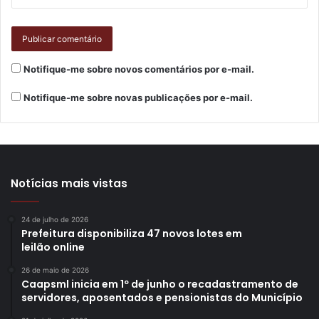
feminicídio”, salientou.
Notifique-me sobre novos comentários por e-mail.
Notifique-me sobre novas publicações por e-mail.
Notícias mais vistas
24 de julho de 2026
Secretária municipal de Políticas para as Mulheres, Liange
Prefeitura disponibiliza 47 novos lotes em
Doy Fernandes. Foto: Vivian Honorato/NCom/Arquivo
leilão online
26 de maio de 2026
A secretária municipal de Políticas para as Mulheres,
Caapsml inicia em 1º de junho o recadastramento de
servidores, aposentados e pensionistas do Município
Liange Doy Fernandes, frisou que, no primeiro semestre
de 2023, ocorreram pelo menos 599 feminicídios no