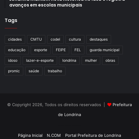
Gostei
avanços em escolas municipais
Etiquetas
CMDM
Conselho Municipal dos Direitos das Mulheres
Dia Estadual de Combate ao Feminicídio
Tags
Dia Internacional da Mulher Negra Latino-Americana e Caribenha
Dia Nacional de Tereza de Benguela
cidades
CMTU
codel
cultura
destaques
Enfrentamento à Violência contra a Mulher
feminicídio
educação
esporte
FEIPE
FEL
guarda municipal
Interseccionalidade
Julho das Pretas
mulheres negras
idoso
lazer-e-esporte
londrina
mulher
obras
promic
saúde
trabalho
© Copyright 2026, Todos os direitos reservados |
Prefeitura
de Londrina
Criação de Sites TTG Sistemas
Página Inicial
N.COM
Portal Prefeitura de Londrina