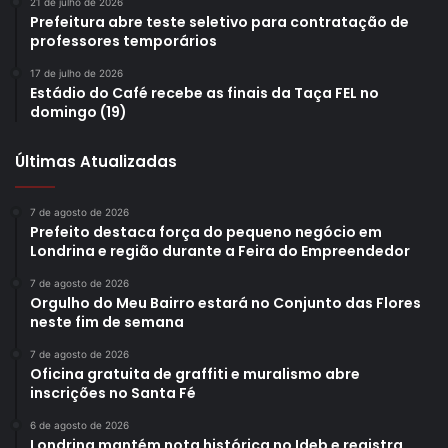
21 de julho de 2026
Prefeitura abre teste seletivo para contratação de
Brasil, segundo o Monitor de Feminicídios no Brasil (MFB),
professores temporários
do Laboratório de Estudos de Feminicídios (LESFEM).
17 de julho de 2026
Estádio do Café recebe as finais da Taça FEL no
“Ou seja, há uma média de três mortes de mulheres por
domingo (19)
dia, pelo simples fato de serem mulheres. Esse assunto
tem que ser tratado e visibilizado para que a sociedade
Últimas Atualizadas
entenda, de uma vez por todas, que violência doméstica e
familiar contra a mulher é crime. É preciso ressaltar
7 de agosto de 2026
também que o feminicídio é evitável porque na maioria das
Prefeito destaca força do pequeno negócio em
Londrina e região durante a Feira do Empreendedor
vezes é um crime anunciado, seja por ameaças ou
agressões. A mulher em situação de violência doméstica e
7 de agosto de 2026
Orgulho do Meu Bairro estará no Conjunto das Flores
familiar precisa de ajuda, não apenas do Estado, mas da
neste fim de semana
família e da sociedade”, afirmou.
7 de agosto de 2026
Oficina gratuita de graffiti e muralismo abre
inscrições no Santa Fé
6 de agosto de 2026
Londrina mantém nota histórica no Ideb e registra