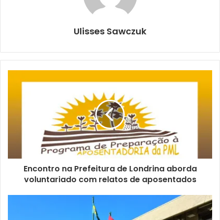
Ulisses Sawczuk
A integrante dos conselhos
municipais de Direitos das Mulheres
(CMDM) e de Promoção da Igualdade
Racial (CMPIR), Márcia Cacilda Ribeiro.
Foto: Acervo pessoal
Encontro na Prefeitura de Londrina aborda
A reunião de amanhã (18) contará com a participação de
voluntariado com relatos de aposentados
Márcia Cacilda Ribeiro, que integra o CMDM como
suplente da Plenária de Mulheres Negras da Região Norte
do Paraná, e também faz parte do Conselho Municipal de