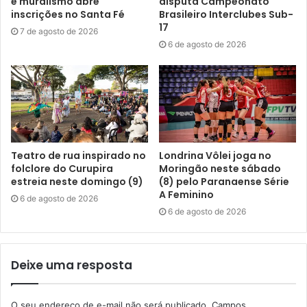
e muralismo abre
disputa Campeonato
sublinhou.
inscrições no Santa Fé
Brasileiro Interclubes Sub-
17
7 de agosto de 2026
6 de agosto de 2026
Teatro de rua inspirado no
Londrina Vôlei joga no
folclore do Curupira
Moringão neste sábado
estreia neste domingo (9)
(8) pelo Paranaense Série
A Feminino
6 de agosto de 2026
Presidente do CMDM, Sueli Galhardi. Foto: Emerson
6 de agosto de 2026
Dias/NCom
Conforme a presidente do Conselho Municipal dos
Deixe uma resposta
Direitos das Mulheres, Sueli Galhardi, é importante
abordar questões como o feminicídio também sob a ótica
O seu endereço de e-mail não será publicado.
Campos