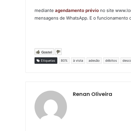
mediante
agendamento prévio
no site www.lo
mensagens de WhatsApp. E o funcionamento da 
Gostei
Etiquetas
80%
à vista
adesão
débitos
desc
Renan Oliveira