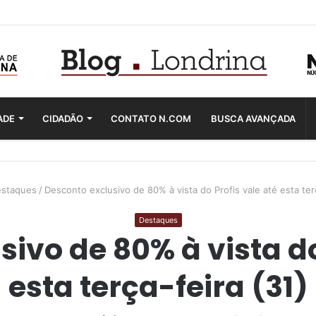
ADE
CIDADÃO
CONTATO N.COM
BUSCA AVANÇADA
staques
/
Desconto exclusivo de 80% à vista do Profis vale até esta terç
Destaques
ivo de 80% à vista do
esta terça-feira (31)