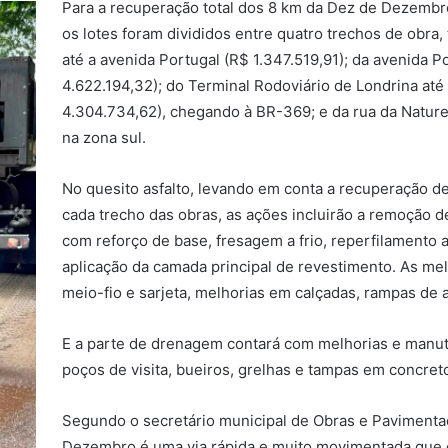
Para a recuperação total dos 8 km da Dez de Dezembr
os lotes foram divididos entre quatro trechos de obra, 
até a avenida Portugal (R$ 1.347.519,91); da avenida Po
4.622.194,32); do Terminal Rodoviário de Londrina até
4.304.734,62), chegando à BR-369; e da rua da Natur
na zona sul.
No quesito asfalto, levando em conta a recuperação d
cada trecho das obras, as ações incluirão a remoção 
com reforço de base, fresagem a frio, reperfilamento a
aplicação da camada principal de revestimento. As me
meio-fio e sarjeta, melhorias em calçadas, rampas de a
E a parte de drenagem contará com melhorias e manu
poços de visita, bueiros, grelhas e tampas em concret
Segundo o secretário municipal de Obras e Pavimenta
Dezembro é uma via rápida e muito movimentada que