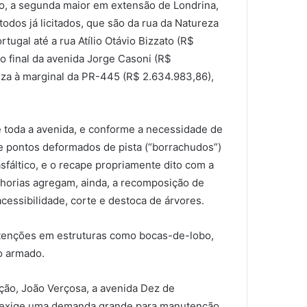
o, a segunda maior em extensão de Londrina,
todos já licitados, que são da rua da Natureza
rtugal até a rua Atílio Otávio Bizzato (R$
 o final da avenida Jorge Casoni (R$
eza à marginal da PR-445 (R$ 2.634.983,86),
e toda a avenida, e conforme a necessidade de
de pontos deformados de pista (“borrachudos”)
sfáltico, e o recape propriamente dito com a
lhorias agregam, ainda, a recomposição de
cessibilidade, corte e destoca de árvores.
tenções em estruturas como bocas-de-lobo,
o armado.
ção, João Verçosa, a avenida Dez de
 exige uma demanda grande para manutenção