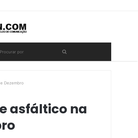
z de Dezembro
e asfáltico na
bro