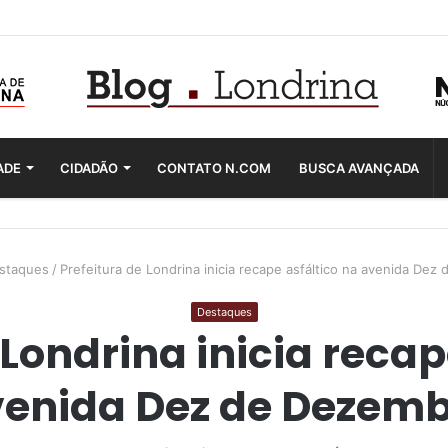
ADE
CIDADÃO
CONTATO N.COM
BUSCA AVANÇADA
staques
/
Prefeitura de Londrina inicia recape asfáltico na avenida De
Destaques
 Londrina inicia recap
enida Dez de Dezem