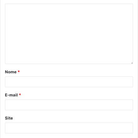
UBS Ouro Branco
unidade exclusiva
unidade referência
UPA Sabará
Nome
*
E-mail
*
Site