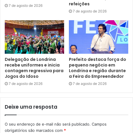
prostração, fraqueza, náuseas, vômitos, dor atrás dos
refeições
7 de agosto de 2026
olhos e manchas vermelhas na pele.
7 de agosto de 2026
Casos de dengue –
De acordo com a SMS, até fevereiro
de 2024 foram notificados 12.388 casos suspeitos de
dengue, dos quais 3.220 foram confirmados, 2.927 foram
descartados e 6.241 continuam em análise. Até o
momento, o município contabiliza 4 óbitos. De acordo com
Delegação de Londrina
Prefeito destaca força do
o primeiro Levantamento Rápido de Índices para o Aedes
recebe uniformes e inicia
pequeno negócio em
aegypti (LIRAa) de 2024, 84% dos focos positivos foram
contagem regressiva para
Londrina e região durante
Jogos do Idoso
a Feira do Empreendedor
encontrados nos quintais das residências, e os demais
7 de agosto de 2026
7 de agosto de 2026
16% foram encontrados dentro das casas.
Deixe uma resposta
Gostei
O seu endereço de e-mail não será publicado.
Campos
Etiquetas
Aedes aegypti
atendimento
Dengue
saúde
obrigatórios são marcados com
*