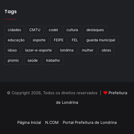
Tags
cidades
CMTU
codel
cultura
destaques
educação
esporte
FEIPE
FEL
guarda municipal
idoso
lazer-e-esporte
londrina
mulher
obras
promic
saúde
trabalho
© Copyright 2026, Todos os direitos reservados |
Prefeitura
de Londrina
Criação de Sites TTG Sistemas
Página Inicial
N.COM
Portal Prefeitura de Londrina
Criação de Sites