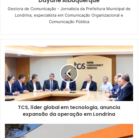
Dayane Albuquerque
Gestora de Comunicação - Jornalista da Prefeitura Municipal de
Fotos: SMRH / divulgação
Londrina, especialista em Comunicação Organizacional e
Comunicação Pública
Durante a ação, foi simulada uma situação de remoção de
vítimas de dentro de um caminhão, pois os servidores da
SMAA trabalham com caminhões e a ideia é deixar o
treinamento o mais próximo possível da realidade. “Dois
servidores da Secretaria de Recursos Humanos atuaram
como as vítimas e os guardas municipais fizeram o resgate
de dentro do caminhão, orientando qual a forma correta de
retirada das vítimas. O objetivo era assegurar que o estado
de saúde delas não fosse agravado por conta de
movimentos errados”, explicou a coordenadora de
TCS, líder global em tecnologia, anuncia
Segurança no Trabalho da SMRH, Kelly Roberta de Lima.
expansão da operação em Londrina
Para dar mais veracidade ao simulado, o guarda municipal
Martins fez maquiagens que simularam ferimentos em