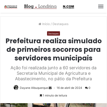
M
Início
/
Destaques
Destaques
Prefeitura realiza simulado
de primeiros socorros para
servidores municipais
Ação foi realizada junto a 60 servidores da
Secretaria Municipal de Agricultura e
Abastecimento, no pátio da Prefeitura
Dayane Albuquerque
16 de abril de 2024
0
1 minuto de leitura