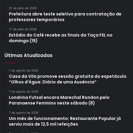
21 de julho de 2026
Prefeitura abre teste seletivo para contratação de
Gostei
1
professores temporários
Etiquetas
Abril Verde
primeiros socorros
recursos humanos
17 de julho de 2026
Estádio do Café recebe as finais da Taça FEL no
Secretaria Municipal de Agricultura e Abastecimento
domingo (19)
Secretaria Municipal de Recursos Humanos
Secretaria Municipal de Saúde
simulado de primeiros socorros
SMAA
Últimas Atualizadas
SMRH
SMS
7 de agosto de 2026
Casa da Vila promove sessão gratuita do espetáculo
“Olhos d’Água: Diário de uma Ausência”
7 de agosto de 2026
Londrina Futsal encara Marechal Rondon pelo
Paranaense Feminino neste sábado (8)
7 de agosto de 2026
Um mês de funcionamento: Restaurante Popular já
serviu mais de 12,5 mil refeições