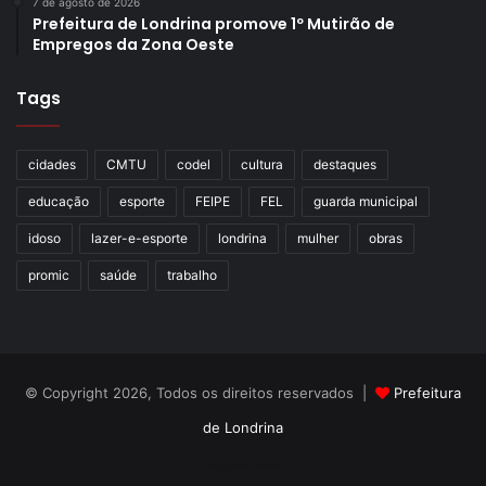
7 de agosto de 2026
Prefeitura de Londrina promove 1º Mutirão de
Empregos da Zona Oeste
Tags
cidades
CMTU
codel
cultura
destaques
educação
esporte
FEIPE
FEL
guarda municipal
idoso
lazer-e-esporte
londrina
mulher
obras
promic
saúde
trabalho
© Copyright 2026, Todos os direitos reservados |
Prefeitura
de Londrina
Criação de Sites TTG Sistemas