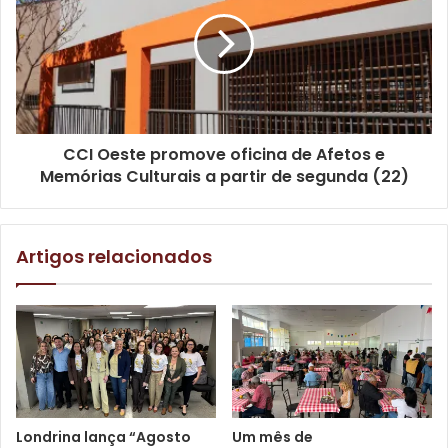
servidores da Secretaria de Recursos Humanos que
colaboraram com a ação. Também foram inseridos dois
caminhões no pátio da Prefeitura, para auxiliar na
atividade.
CCI Oeste promove oficina de Afetos e
Memórias Culturais a partir de segunda (22)
Artigos relacionados
Foto: SMRH / divulgação
Londrina lança “Agosto
Um mês de