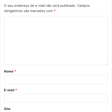
O seu endereço de e-mail não será publicado.
Campos
obrigatórios são marcados com
*
Foto: SMRH / divulgação
Nome
*
Durante a ação, o instrutor apresentou aos servidores o
desfibrilador automático externo (DEA), utilizado para
identificar arritmias e uma possível parada
E-mail
*
cardiorrespiratória.
O curso de primeiros socorros foi realizado,
Site