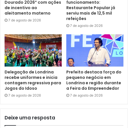
Dourado 2026” com ações
funcionamento:
Mais cedo, pela manhã, os servidores haviam participado
de incentivo ao
Restaurante Popular já
de uma aula teórica e prática, na sede da Prefeitura. Quem
aleitamento materno
serviu mais de 12,5 mil
ministrou o curso foi André Luís Bento, enfermeiro do
refeições
7 de agosto de 2026
trabalho e auxiliar de enfermagem da Diretoria de
7 de agosto de 2026
Urgência e Emergência em Saúde da Secretaria Municipal
de Saúde (SMS), parceira desta edição. Para ajudar na
atividade, foram convidados quatro alunos de um Curso de
Bombeiro Civil e um auxiliar de treinamento.
O curso abordou os seguintes temas: Avaliação Primária;
Delegação de Londrina
Prefeito destaca força do
Animais Peçonhentos; Vias Aéreas; Parada Cardíaca
recebe uniformes e inicia
pequeno negócio em
contagem regressiva para
Londrina e região durante
(PCR/RCP); Desfibrilador Externo Automático (DEA);
Jogos do Idoso
a Feira do Empreendedor
Estado de Choque; Traumas e Hemorragias; Queimaduras;
7 de agosto de 2026
7 de agosto de 2026
Emergências Clínicas; Movimentação e Transporte de
Vítimas, além da aula prática.
Deixe uma resposta