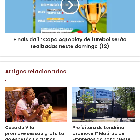
Defesa Civil Londrina
donativos
enchentes
Rio Grande do Sul
solidariedade
SOS RS
suspensão
voluntários
Voluntários de Londrina
Finais da 1ª Copa Agroplay de futebol serão
realizadas neste domingo (12)
Artigos relacionados
Casa da Vila
Prefeitura de Londrina
promove sessão gratuita
promove 1º Mutirão de
do espetáculo “Olhos
Empregos da Zona Oeste