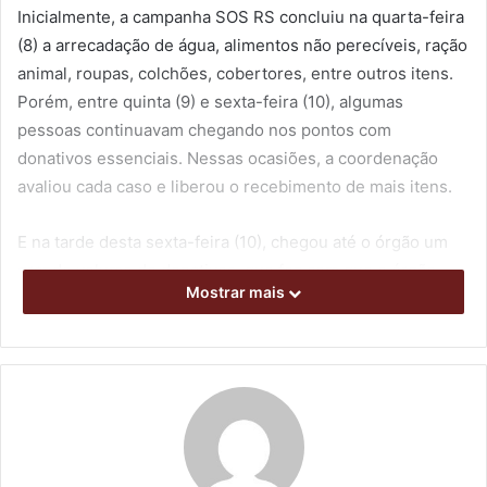
Inicialmente, a campanha SOS RS concluiu na quarta-feira
(8) a arrecadação de água, alimentos não perecíveis, ração
animal, roupas, colchões, cobertores, entre outros itens.
Porém, entre quinta (9) e sexta-feira (10), algumas
pessoas continuavam chegando nos pontos com
donativos essenciais. Nessas ocasiões, a coordenação
avaliou cada caso e liberou o recebimento de mais itens.
E na tarde desta sexta-feira (10), chegou até o órgão um
grande volume de donativos, que fez com que o órgão
Mostrar mais
suspendesse o recebimento. O coordenador-geral da
Defesa Civil de Londrina, Coronel Pedro Ramos, explicou
que agora o enfoque será na separação e envio dos
donativos. “Em razão da necessidade de darmos o
encaminhamento a tudo que foi arrecadado até o
momento, e pelo fato dos nossos espaços estarem
lotados, suspendemos qualquer recebimento até a