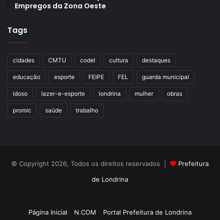
Empregos da Zona Oeste
Tags
cidades
CMTU
codel
cultura
destaques
educação
esporte
FEIPE
FEL
guarda municipal
idoso
lazer-e-esporte
londrina
mulher
obras
promic
saúde
trabalho
© Copyright 2026, Todos os direitos reservados |
Prefeitura
de Londrina
Criação de Sites TTG Sistemas
Página Inicial
N.COM
Portal Prefeitura de Londrina