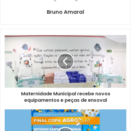
semana que vem, quando provavelmente já teremos
enviado as doações”, frisou.
Bruno Amaral
As equipes da Defesa Civil seguem trabalhando em
conjunto com o corpo de voluntários para separar e
organizar tudo o que foi recebido. Posteriormente, irá
enviar outras cargas de mercadorias em direção ao Rio
Grande do Sul. Para isso, o órgão precisa de mão de obra
voluntária nos próximos dias. Quem se interessar em
ajudar pode entrar em contato com a página oficial da
Secretaria Municipal de Defesa Social no Instagram,
@defesasocialondrina
e informar sobre a disponibilidade.
Maternidade Municipal recebe novos
equipamentos e peças de enxoval
Gostei
1
Etiquetas
arrecadacao
Campanha social
Defesa Civil