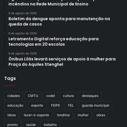
incêndios na Rede Municipal de Ensino
6 de agosto de 2026
Boletim da dengue aponta para manutenção na
queda de casos
6 de agosto de 2026
Letramento Digital reforça educação para
tecnologias em 20 escolas
6 de agosto de 2026
Ônibus Lilás levará serviços de apoio à mulher para
Praça do Aquiles Stenghel
Tags
cidades
CMTU
codel
cultura
destaques
educação
esporte
FEIPE
FEL
guarda municipal
idoso
lazer-e-esporte
londrina
mulher
obras
promic
saúde
trabalho