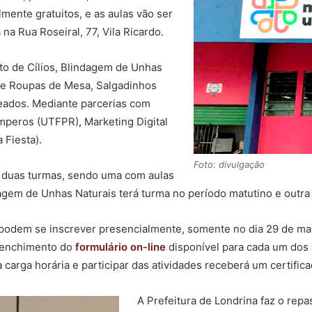
mente gratuitos, e as aulas vão ser
na Rua Roseiral, 77, Vila Ricardo.
to de Cílios, Blindagem de Unhas
de Roupas de Mesa, Salgadinhos
eados. Mediante parcerias com
mperos (UTFPR), Marketing Digital
 Fiesta).
Foto: divulgação
á duas turmas, sendo uma com aulas
dagem de Unhas Naturais terá turma no período matutino e outra
podem se inscrever presencialmente, somente no dia 29 de ma
reenchimento do
formulário on-line
disponível para cada um dos 
rga horária e participar das atividades receberá um certificad
A Prefeitura de Londrina faz o repa