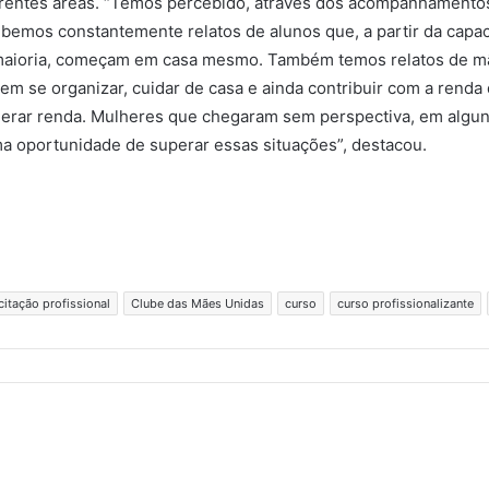
rentes áreas. “Temos percebido, através dos acompanhamentos
bemos constantemente relatos de alunos que, a partir da capac
 maioria, começam em casa mesmo. Também temos relatos de mã
m se organizar, cuidar de casa e ainda contribuir com a renda d
 gerar renda. Mulheres que chegaram sem perspectiva, em algu
ma oportunidade de superar essas situações”, destacou.
itação profissional
Clube das Mães Unidas
curso
curso profissionalizante