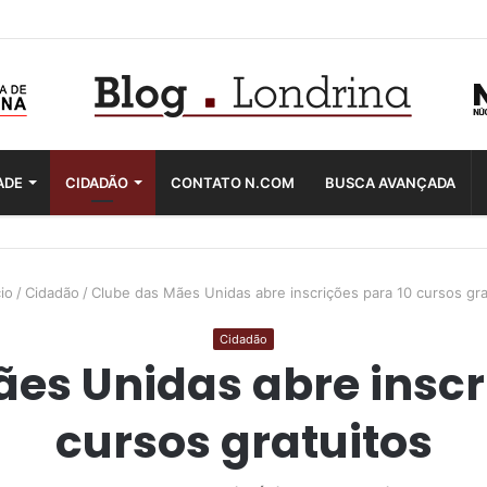
ADE
CIDADÃO
CONTATO N.COM
BUSCA AVANÇADA
io
/
Cidadão
/
Clube das Mães Unidas abre inscrições para 10 cursos gra
Cidadão
es Unidas abre inscr
cursos gratuitos