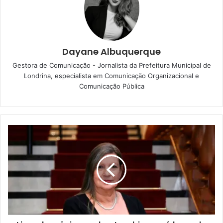
Dayane Albuquerque
Gestora de Comunicação - Jornalista da Prefeitura Municipal de
Londrina, especialista em Comunicação Organizacional e
Comunicação Pública
Superintendente da Caapsml, Luiz Nicácio. Foto: Emerson Dias /
NCom
O superintendente da Caapsml, Luiz Nicácio, ressaltou
que as palestras possibilitarão apresentar a Caapsml aos
servidores e à sociedade, na data de seu aniversário,
como uma entidade recuperada. “Hoje, o nosso fundo