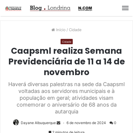
M
Início
/
Cidade
Cidade
Caapsml realiza Semana
Previdenciária de 11 a 14 de
novembro
Haverá diversas palestras na sede da Caapsml
voltadas aos servidores municipais e à
população em geral; atividades visam
comemorar o aniversário de 68 anos da
autarquia
Dayane Albuquerque
6 de novembro de 2024
0
2 minutos de leitura