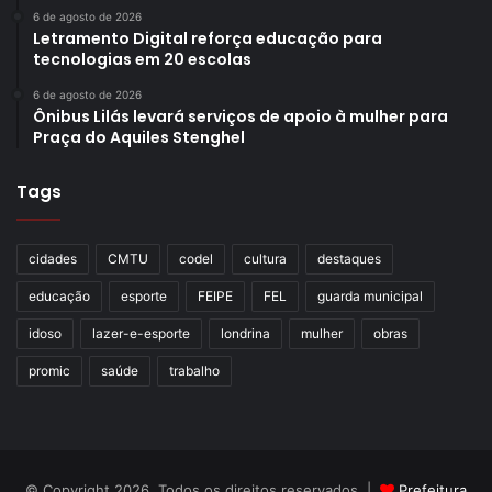
6 de agosto de 2026
Letramento Digital reforça educação para
tecnologias em 20 escolas
6 de agosto de 2026
Ônibus Lilás levará serviços de apoio à mulher para
Praça do Aquiles Stenghel
Tags
cidades
CMTU
codel
cultura
destaques
educação
esporte
FEIPE
FEL
guarda municipal
idoso
lazer-e-esporte
londrina
mulher
obras
promic
saúde
trabalho
© Copyright 2026, Todos os direitos reservados |
Prefeitura