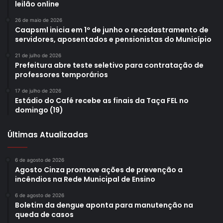
leilão online
* Cristian Rodrigues Tenório (Advogado e Professor) – A
26 de maio de 2026
Caapsml inicia em 1º de junho o recadastramento de
questão probatória do dolo na Lei de improbidade
servidores, aposentados e pensionistas do Município
administrativa
21 de julho de 2026
Prefeitura abre teste seletivo para contratação de
* Paulo César Ramo (Técnico da Caapsml) – As regras
professores temporários
previdenciárias do Município de Londrina versus
17 de julho de 2026
legislação federal – principais conflitos e ameaças (Tema
Estádio do Café recebe as finais da Taça FEL no
1254, PEC 66/23 e outros).
domingo (19)
Últimas Atualizadas
6 de agosto de 2026
Gostei
Agosto Cinza promove ações de prevenção a
incêndios na Rede Municipal de Ensino
Etiquetas
caapsml
Caixa de Assistência Aposentadoria e Pensões dos Servidores Municipais
6 de agosto de 2026
Boletim da dengue aponta para manutenção na
Fundo Previdenciário
Semana Previdenciária
queda de casos