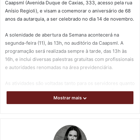
Caapsml (Avenida Duque de Caxias, 333, acesso pela rua
Anísio Regioli), e visam a comemorar o aniversário de 68
anos da autarquia, a ser celebrado no dia 14 de novembro.
A solenidade de abertura da Semana acontecerá na
segunda-feira (11), às 13h, no auditório da Caapsml. A
programação será realizada sempre à tarde, das 13h às
16h, e inclui diversas palestras gratuitas com profissionais
e autoridades renomadas na área previdenciária.
As atividades são voltadas tanto para os servidores quanto
para cidadãos que tiverem interesse pelo tema. É possível
Mostrar mais
assistir as palestras presencialmente ou on-line. Para
isso, é necessário se inscrever, até o dia 15, pela Escola
de Governo de Londrina, nos seguintes formulários
eletrônicos:
Link de Inscrição Turma Presencial
e
Link de
Inscrição Turma On-line
.