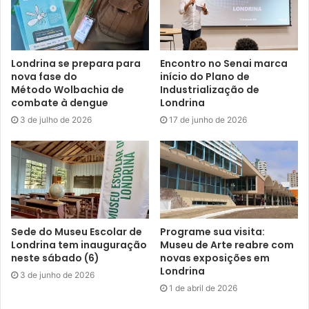
participarem da Semana Previdenciária. Na minha
explanação, vou abordar as leis aprovadas nos últimos
cinco anos, na gestão do prefeito Marcelo Belinati, e o
Londrina se prepara para
Encontro no Senai marca
reflexo destas leis na saúde atuarial e financeira do
Fundo
nova fase do
início do Plano de
Financeiro Previdenciário, que detém recursos que
Método Wolbachia de
Industrialização de
garantirão a nossa aposentadoria e pensão”, contou.
combate à dengue
Londrina
3 de julho de 2026
17 de junho de 2026
Programação completa
11/11 – Tema Geral: Impacto Atuarial no RPPS e os
avanços legislativos
Palestras do dia:
Sede do Museu Escolar de
Programe sua visita:
Londrina tem inauguração
Museu de Arte reabre com
neste sábado (6)
novas exposições em
* Abertura Geral – Luiz Nicácio – Superintendente da
Londrina
3 de junho de 2026
Caapsml.
1 de abril de 2026