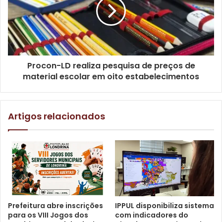
Gostei
1
Procon-LD realiza pesquisa de preços de
Etiquetas
2025
Chapecó
Equipe
estreia
feminina
material escolar em oito estabelecimentos
feminino
jogo
londrina
Londrina Vôlei
partida
Superliga B
time
vitória
vôlei
voleibol
Artigos relacionados
Prefeitura abre inscrições
IPPUL disponibiliza sistema
para os VIII Jogos dos
com indicadores do