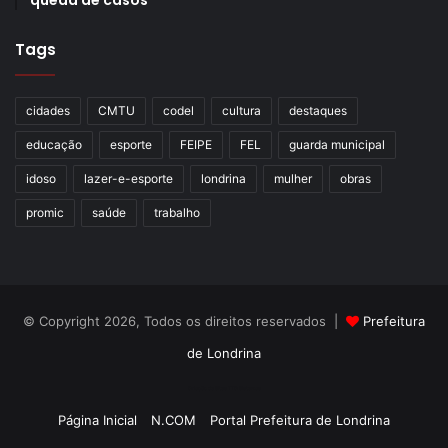
Tags
cidades
CMTU
codel
cultura
destaques
educação
esporte
FEIPE
FEL
guarda municipal
idoso
lazer-e-esporte
londrina
mulher
obras
promic
saúde
trabalho
© Copyright 2026, Todos os direitos reservados |
Prefeitura
de Londrina
Criação de Sites TTG Sistemas
Página Inicial
N.COM
Portal Prefeitura de Londrina