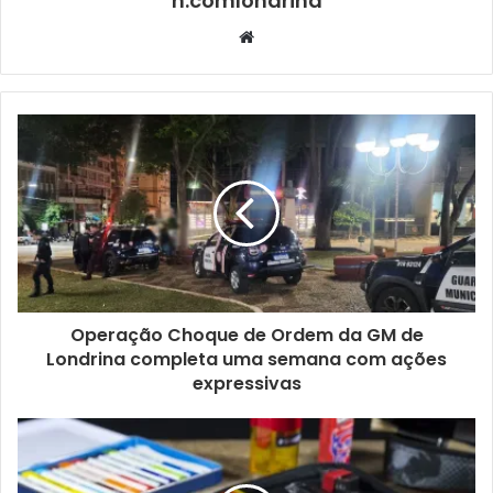
n.comlondrina
O treinador do Londrina Vôlei, Juliano Trindade, frisou que
Website
a vitória fora de casa foi difícil, dada a qualidade do
adversário e, segundo ele, problemas na arbitragem. “Nós
tivemos muitos erros de arbitragem que quase nos
abalaram, mas as atletas foram muito guerreiras, na
concepção da palavra, porque jogar lá em Chapecó não é
fácil, mas elas tiveram uma condição tática e mental muito
grande, desempenharam muito bem tudo o que foi
planejado”, contou.
A próxima partida do time está agendada para a próxima
Operação Choque de Ordem da GM de
quinta-feira (16), às 19h30, no Ginásio Moringão, contra a
Londrina completa uma semana com ações
equipe do Ceará. O treinador disse que a expectativa está
expressivas
alta, ainda mais por jogar em casa, junto da torcida.
“Esperamos fazer, de novo, um bom jogo. Já começamos a
estudar o time adversário, ver quais os pontos fortes e
fracos para treinar em cima disso”, revelou.