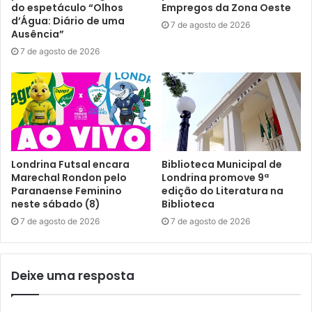
urbana do município (totalizando 1.014 armadilhas) para
do espetáculo “Olhos
Empregos da Zona Oeste
d’Água: Diário de uma
monitoramento entomológico; borrifação intradomiciliar
7 de agosto de 2026
Ausência”
em áreas como terminais rodoviários e Unidades Básicas
7 de agosto de 2026
de Saúde (UBS), e UBV costal, ou seja, a nebulização de
inseticida, especialmente em bloqueios de casos
notificados. O monitoramento georreferenciado para
mapear casos e direcionar intervenções, de forma mais
eficiente, também reforça a mobilização municipal
Londrina Futsal encara
Biblioteca Municipal de
Nesse escopo ainda há as campanhas educativas
Marechal Rondon pelo
Londrina promove 9ª
articuladas e desenvolvidas em unidades de saúde,
Paranaense Feminino
edição do Literatura na
neste sábado (8)
Biblioteca
comércios e locais de grande circulação, sensibilizando a
população sobre práticas preventivas. Essa prática
7 de agosto de 2026
7 de agosto de 2026
abrange feiras de saúde, distribuição de materiais
informativos, visitas domiciliares de conscientização,
Deixe uma resposta
exposições educativas, entre outras abordagens.