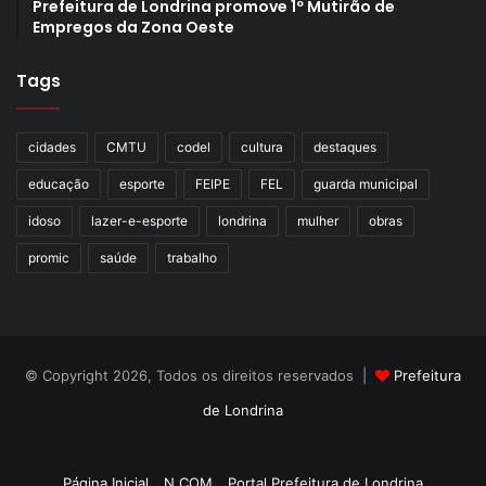
Prefeitura de Londrina promove 1º Mutirão de
Empregos da Zona Oeste
Tags
cidades
CMTU
codel
cultura
destaques
educação
esporte
FEIPE
FEL
guarda municipal
idoso
lazer-e-esporte
londrina
mulher
obras
promic
saúde
trabalho
© Copyright 2026, Todos os direitos reservados |
Prefeitura
de Londrina
Criação de Sites TTG Sistemas
Página Inicial
N.COM
Portal Prefeitura de Londrina