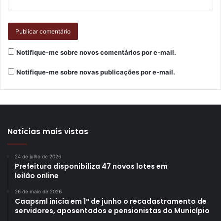
Disque Dengue, por meio do número gratuito 0800-400-
1893. Os atendimentos funcionam de segunda a sexta-
feira, das 8h às 17h, e também é possível entrar no site
https://sisvas.londrina.pr.gov.br/index.php/denuncias
.
Notifique-me sobre novos comentários por e-mail.
Notifique-me sobre novas publicações por e-mail.
Gostei
Etiquetas
ações
Aedes aegypti
boletim
combate
dados
Notícias mais vistas
Dengue
mosquito
números
prevenção
serviços
24 de julho de 2026
Prefeitura disponibiliza 47 novos lotes em
leilão online
26 de maio de 2026
Caapsml inicia em 1º de junho o recadastramento de
servidores, aposentados e pensionistas do Município