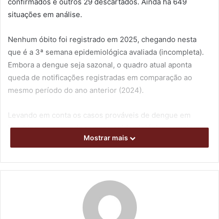
confirmados e outros 29 descartados. Ainda há 649
situações em análise.
Nenhum óbito foi registrado em 2025, chegando nesta
que é a 3ª semana epidemiológica avaliada (incompleta).
Embora a dengue seja sazonal, o quadro atual aponta
queda de notificações registradas em comparação ao
mesmo período do ano anterior (2024).
Levando em conta os casos prováveis de dengue em
Londrina, na segunda semana epidemiológica completa de
Mostrar mais
2025, dois dos distritos rurais do município estão sob
alerta, conforme informou a Vigilância Ambiental da SMS.
Os distritos de Maravilha (zona sul) e Warta (zona norte)
apresentaram um aumento na incidência de casos
notificados nesse período.
Nesses locais, e em várias outras regiões, as equipes da