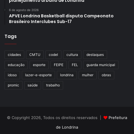
planejamento urbano de Londrina
6 de agosto de 2026
APVE Londrina Basketball disputa Campeonato
Brasileiro Interclubes Sub-17
Tags
cidades
CMTU
codel
cultura
destaques
educação
esporte
FEIPE
FEL
guarda municipal
idoso
lazer-e-esporte
londrina
mulher
obras
promic
saúde
trabalho
© Copyright 2026, Todos os direitos reservados |
Prefeitura
de Londrina