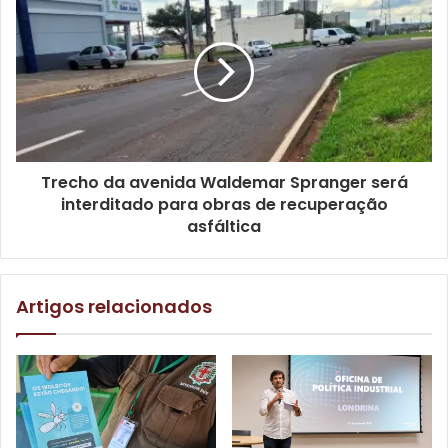
previsto para o dia 15 de abril.
Gostei
Etiquetas
curso
EAD
Gestão Pública Municipal
inscrições
pós-graduação
prazo
UAB Londrina
UTFPR
Trecho da avenida Waldemar Spranger será
interditado para obras de recuperação
asfáltica
Artigos relacionados