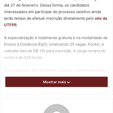
até 27 de fevereiro. Dessa forma, os candidatos
interessados em participar do processo seletivo ainda
terão tempo de efetuar inscrição diretamente pelo
site da
UTFPR
.
A especialização é totalmente gratuita e na modalidade de
Ensino à Distância (EaD), totalizando 25 vagas. Porém, é
cobrada taxa de R$ 110 para inscrição. A carga horária do
curso é de 420 horas.
Como algumas das atividades ocorrem presencialmente e
há a necessidade de haver um polo físico em cada cidade
Mostrar mais
onde há vagas, a UAB Londrina é a unidade de referência
local.
Podem participar da seleção candidatos graduados em
Direito, Administração Pública e/ou de Empresas, Ciências