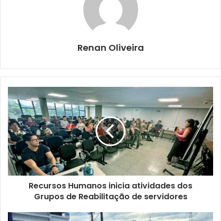
Contábeis e Turismo, Economia, Arquitetura, Urbanismo e
Design, Planejamento Urbano e Regional e Demografia,
Comunicação e Informação; e Serviço Social.
Renan Oliveira
Do total de vagas abertas, são 20 de ampla concorrência,
duas para candidatos negros, quilombolas e indígenas,
duas para servidores da UTFPR e uma para pessoas com
deficiência ou pessoas com necessidade específica.
É possível conferir as disciplinas do curso e a
documentação solicitada no processo de inscrição on-line
pelo link:
http://ead.utfpr.edu.br/ead/candidato/edital.php
.
O resultado preliminar da primeira chamada está previsto
para ser publicado até 18 de março, e o resultado da
Recursos Humanos inicia atividades dos
Grupos de Reabilitação de servidores
segunda chamada deve ocorrer até 28 de março. Já o
início das aulas no Ambiente Virtual de Aprendizagem está