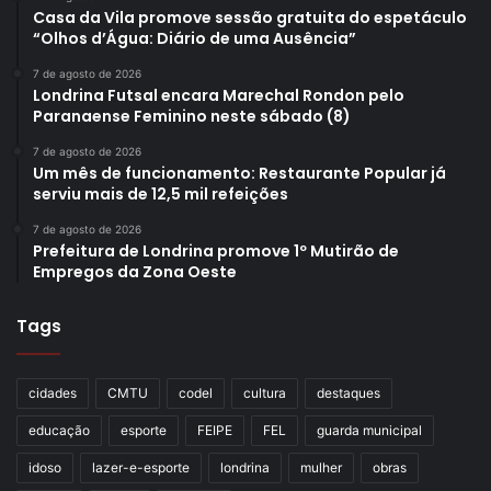
Casa da Vila promove sessão gratuita do espetáculo
“Olhos d’Água: Diário de uma Ausência”
7 de agosto de 2026
Londrina Futsal encara Marechal Rondon pelo
Paranaense Feminino neste sábado (8)
7 de agosto de 2026
Um mês de funcionamento: Restaurante Popular já
serviu mais de 12,5 mil refeições
7 de agosto de 2026
Prefeitura de Londrina promove 1º Mutirão de
Empregos da Zona Oeste
Tags
cidades
CMTU
codel
cultura
destaques
educação
esporte
FEIPE
FEL
guarda municipal
idoso
lazer-e-esporte
londrina
mulher
obras