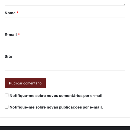
Gostei
Nome
*
Etiquetas
adoção
áreas
avenidas
Boa Praça
CMTU
empresas
espaços
praças.
projeto
urbanização
E-mail
*
Site
Notifique-me sobre novos comentários por e-mail.
Notifique-me sobre novas publicações por e-mail.