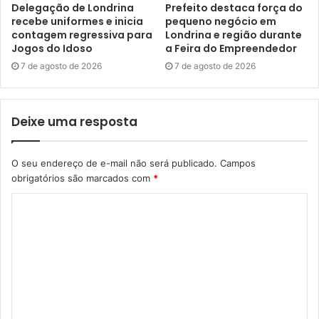
Delegação de Londrina
Prefeito destaca força do
ainda cópia do ato constitutivo ou contrato social da
recebe uniformes e inicia
pequeno negócio em
contagem regressiva para
Londrina e região durante
empresa, cópia da inscrição no Cadastro Nacional de
Jogos do Idoso
a Feira do Empreendedor
Pessoas Jurídicas (CNPJ) e cópia dos documentos
7 de agosto de 2026
7 de agosto de 2026
pessoais do responsável legal, entre outros.
Site
– Mais detalhes do contrato, da lei e do edital
Deixe uma resposta
pertinentes, além do modelo da carta de intenções do
Programa Boa Praça, podem ser baixados do site da
O seu endereço de e-mail não será publicado.
Campos
CMTU no endereço
obrigatórios são marcados com
*
https://cmtu.londrina.pr.gov.br/index.php/projeto-boa-
praca.html
.
Para mais informações, o interessado pode ligar no (43)
3379-7961, de segunda a sexta-feira, das 8 às 17 horas.