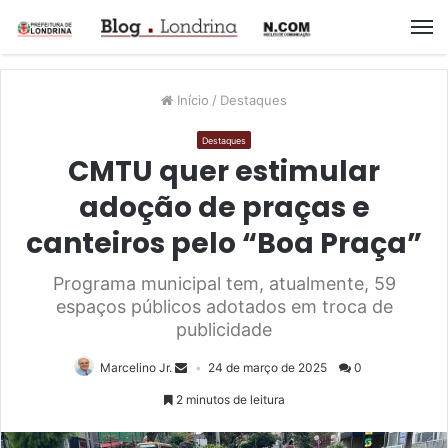
M
Início
/
Destaques
Destaques
CMTU quer estimular
adoção de praças e
canteiros pelo “Boa Praça”
Programa municipal tem, atualmente, 59
espaços públicos adotados em troca de
publicidade
Marcelino Jr.
24 de março de 2025
0
2 minutos de leitura