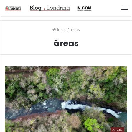
M
Início
/
áreas
áreas
Cidadão