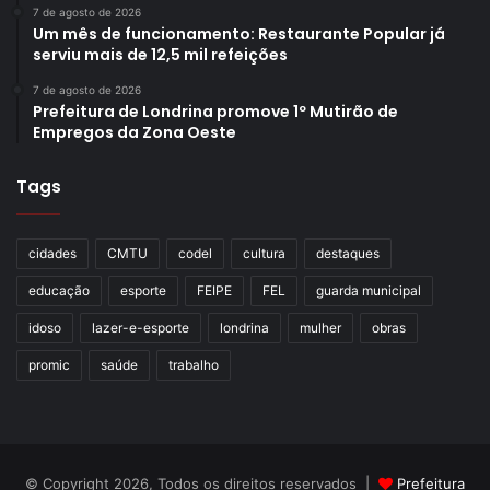
7 de agosto de 2026
Um mês de funcionamento: Restaurante Popular já
serviu mais de 12,5 mil refeições
7 de agosto de 2026
Prefeitura de Londrina promove 1º Mutirão de
Empregos da Zona Oeste
Tags
cidades
CMTU
codel
cultura
destaques
educação
esporte
FEIPE
FEL
guarda municipal
idoso
lazer-e-esporte
londrina
mulher
obras
promic
saúde
trabalho
© Copyright 2026, Todos os direitos reservados |
Prefeitura