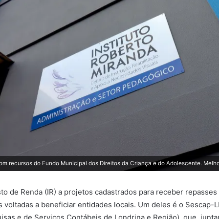
m recursos do Fundo Municipal dos Direitos da Criança e do Adolescente. Melho
sto de Renda (IR) a projetos cadastrados para receber repasse
s voltadas a beneficiar entidades locais. Um deles é o Sescap
isas e de Serviços Contábeis de Londrina e Região), que, jun