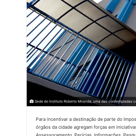
0
0
0
COMPARTILHAMENTOS
Sede do Instituto Roberto Miranda, uma das contempladas co
Para incentivar a destinação de parte do Impo
órgãos da cidade agregam forças em iniciativa
Assessoramento, Perícias, Informações, Pesqu