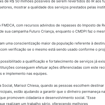
s de R$ 50 milhões possíveis de serem revertidos do IR aos fu
setores, mostrar a qualidade dos serviços prestados pelas insti
 FMDCA, com recursos advindos de repasses do Imposto de Rend
 de sua campanha Futuro Criança, enquanto o CMDPI faz o mes
am uma conscientização maior da população referente à destin
, com verificação se o mesmo está sendo usado conforme o proj
ossibilitado a qualificação e fortalecimento de serviços já ex
instituições conseguem efetuar ações diferenciadas com este r
s e implemento nas equipes.
ia Social, Marisol Chiesa, quando as pessoas escolhem destinar
icipais, estão ajudando a garantir que o dinheiro permaneça n
 que promovem cidadania e desenvolvimento social. “Esse
s que realizam um trabalho sério, oferecendo melhores