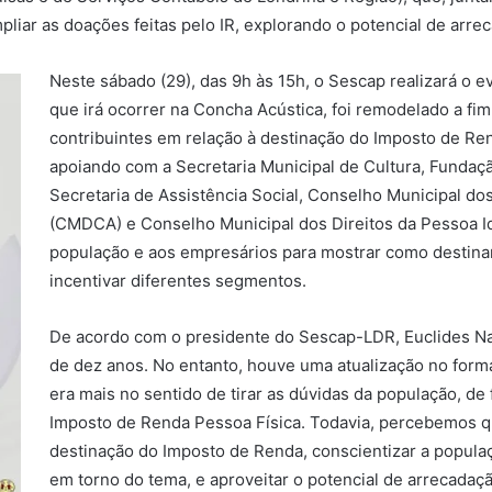
liar as doações feitas pelo IR, explorando o potencial de arre
Neste sábado (29), das 9h às 15h, o Sescap realizará o e
que irá ocorrer na Concha Acústica, foi remodelado a fim d
contribuintes em relação à destinação do Imposto de Ren
apoiando com a Secretaria Municipal de Cultura, Fundaçã
Secretaria de Assistência Social, Conselho Municipal do
(CMDCA) e Conselho Municipal dos Direitos da Pessoa Id
população e aos empresários para mostrar como destinar
incentivar diferentes segmentos.
De acordo com o presidente do Sescap-LDR, Euclides Na
de dez anos. No entanto, houve uma atualização no form
era mais no sentido de tirar as dúvidas da população, de
Imposto de Renda Pessoa Física. Todavia, percebemos qu
destinação do Imposto de Renda, conscientizar a popula
em torno do tema, e aproveitar o potencial de arrecadaç