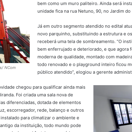
bem como um muro paliteiro. Ainda será ins
unidade fica na rua Netuno, 90, no Jardim do 
Já em outro segmento atendido no edital at
novo parquinho, substituindo a estrutura e o
receberá uma tela de sombreamento. “O insti
bem enferrujado e deteriorado, e que agora f
moderna de qualidade, montado com madeira 
todo renovado e o playground inteiro ficou m
ias/ NCom
público atendido”, elogiou a gerente administr
vidade chegou para qualificar ainda mais
iranda. Foi criada uma sala nova de
las diferenciadas, dotada de elementos
uz, escorregador, rede, balanço e outros
nstalado para climatizar o ambiente e
 antigo da instituição, todo mundo pode