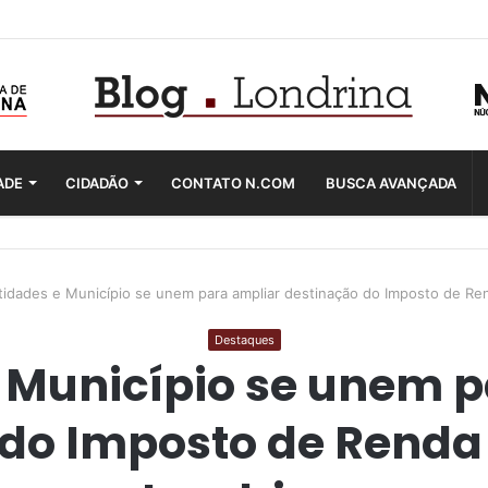
ADE
CIDADÃO
CONTATO N.COM
BUSCA AVANÇADA
tidades e Município se unem para ampliar destinação do Imposto de Re
Destaques
 Município se unem 
do Imposto de Renda