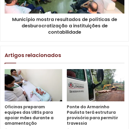
bandeja. Mas, para mim, o maior presente foi minha nora
me inscrever no CCI; eu estava em depressão profunda,
Município mostra resultados de políticas de
tive três infartos, mas estou de pé e vou completar meus
desburocratização a instituições de
72 anos agora em abril. E não me sinto com 72, me sinto
contabilidade
com 27. Minha família está muito feliz de me ver tão bem,
indo em lugares que nunca fui. Tudo que surge pela
frente, eu vou, porque me faz muito bem”, confessou.
Artigos relacionados
Oficinas preparam
Ponte do Armarinho
equipes das UBSs para
Paulista terá estrutura
apoiar mães durante a
provisória para permitir
amamentação
travessia