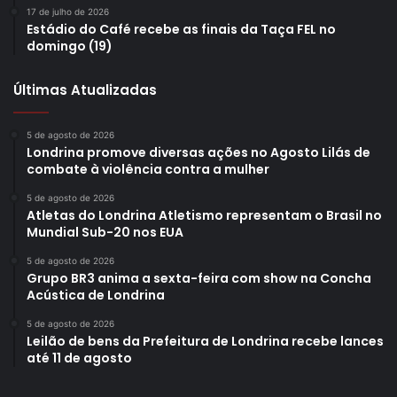
17 de julho de 2026
Estádio do Café recebe as finais da Taça FEL no
domingo (19)
Últimas Atualizadas
5 de agosto de 2026
Londrina promove diversas ações no Agosto Lilás de
combate à violência contra a mulher
Foto: Emerson Dias/ NCom
5 de agosto de 2026
Atletas do Londrina Atletismo representam o Brasil no
Mundial Sub-20 nos EUA
E a coordenadora do CCI Leste, Patricia Selvatici Preto,
reforçou que é parte da política dos Centros de
5 de agosto de 2026
Grupo BR3 anima a sexta-feira com show na Concha
Convivência estimular e promover a socialização da
Acústica de Londrina
comunidade com 60 anos ou mais. “Essa interação social é
5 de agosto de 2026
muito importante para eles, assim como frequentar outros
Leilão de bens da Prefeitura de Londrina recebe lances
espaços que, talvez, por conta própria, eles não viriam
até 11 de agosto
sozinhos. E com nosso incentivo, a nossa presença,