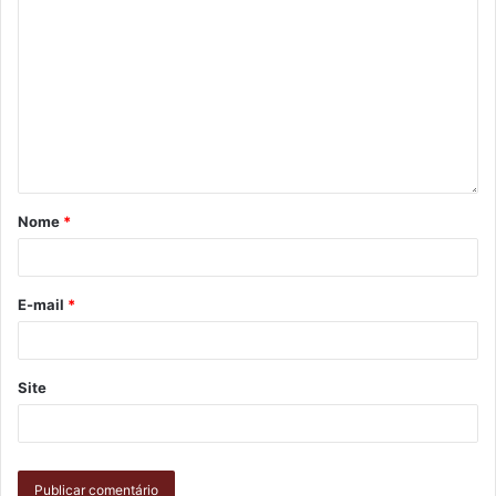
mas não quebro. Cheguei no CCI há sete anos em
depressão profunda, fazia pouco tempo que tinha perdido
meu marido, mas ali no CCI não tem quem não sai da
depressão”, relembrou.
Nome
*
E-mail
*
Site
Foto: Emerson Dias/ NCom
O baile desta quarta-feira (9) integra a programação do