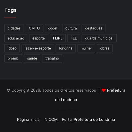
Tags
cidades
CMTU
codel
cultura
destaques
educação
esporte
FEIPE
FEL
guarda municipal
idoso
lazer-e-esporte
londrina
mulher
obras
promic
saúde
trabalho
© Copyright 2026, Todos os direitos reservados |
Prefeitura
de Londrina
Criação de Sites TTG Sistemas
Página Inicial
N.COM
Portal Prefeitura de Londrina
Criação de Sites