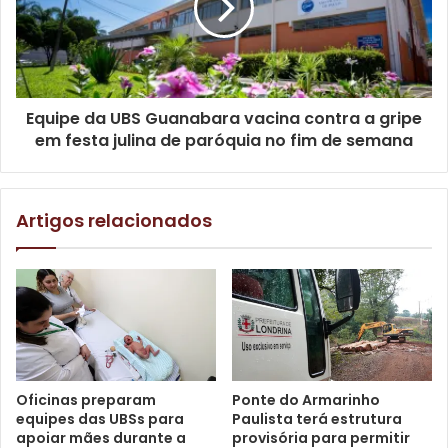
Os alunos receberam todos os materiais e, ainda no
outono, os uniformes de inverno. As crianças estão tendo
qualidade no ensino e merenda garantida”, destacou.
Equipe da UBS Guanabara vacina contra a gripe
em festa julina de paróquia no fim de semana
Artigos relacionados
Foto: Emerson Dias / arquivo NCom
Oficinas preparam
Ponte do Armarinho
equipes das UBSs para
Paulista terá estrutura
apoiar mães durante a
provisória para permitir
A prática pedagógica será realizada de forma remota, das