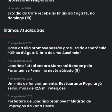
professores temporários
Casa Abrigo e Sala da Mulher Empreendedora. A Feira
17 de julho de 2026
Arte Mulher Empreendedora também participará,
Estádio do Café recebe as finais da Taça FEL no
promovendo a exposição e comercialização de produtos
domingo (19)
em apoio ao empreendedorismo feminino.
Últimas Atualizadas
7 de agosto de 2026
Casa da Vila promove sessão gratuita do espetáculo
“Olhos d’Água: Diário de uma Ausência”
7 de agosto de 2026
Londrina Futsal encara Marechal Rondon pelo
Paranaense Feminino neste sábado (8)
7 de agosto de 2026
Um mês de funcionamento: Restaurante Popular já
serviu mais de 12,5 mil refeições
7 de agosto de 2026
Prefeitura de Londrina promove 1º Mutirão de
Empregos da Zona Oeste
Diversos órgãos da prefeitura terão stands montados no evento.
Foto: Emerson Dias / arquivo NCom