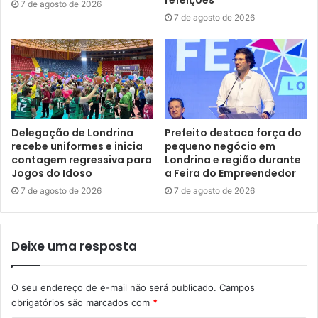
refeições
7 de agosto de 2026
(Acapulco) e troca de luminárias na praça e campo da Rua
7 de agosto de 2026
Cornélio Pires. As equipes fizeram ainda a manutenção e
melhorias na iluminação da Praça Genezio Rodrigues de
Campos (Cafezal), entre diversas outras intervenções.
Confira os serviços que vão estar à disposição da
comunidade durante a ação de sábado:
Delegação de Londrina
Prefeito destaca força do
recebe uniformes e inicia
pequeno negócio em
Saúde –
As equipes da Secretaria Municipal de Saúde
contagem regressiva para
Londrina e região durante
Jogos do Idoso
a Feira do Empreendedor
(SMS) vão oferecer testes de HGT (glicemia capilar),
7 de agosto de 2026
7 de agosto de 2026
aferição de pressão, testes rápidos de Infecções
Sexualmente Transmissíveis (ISTs), atendimentos de
auriculoterapia e orientações sobre tabagismo. Também
Deixe uma resposta
serão fornecidas informações sobre atendimentos de
emergência em caso de engasgos, paradas
cardiorrespiratórias e outras situações. A SMS fornecerá
O seu endereço de e-mail não será publicado.
Campos
obrigatórios são marcados com
*
ainda orientações sobre o combate ao mosquito Aedes