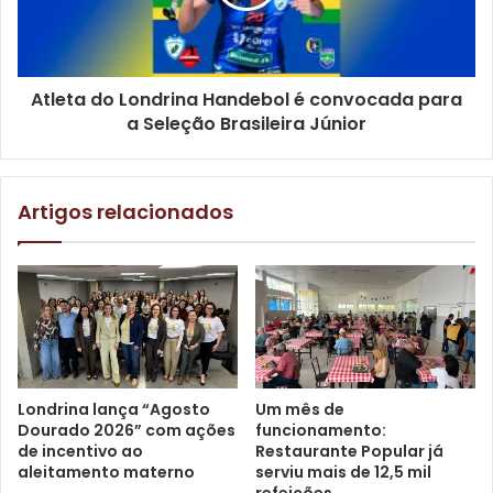
Atleta do Londrina Handebol é convocada para
a Seleção Brasileira Júnior
Artigos relacionados
Nova iluminação nas praças da região sul. Foto: Emerson
Dias/NCom
Londrina lança “Agosto
Um mês de
Também foram feitas a instalação e troca de lixeiras em
Dourado 2026” com ações
funcionamento:
de incentivo ao
Restaurante Popular já
praças, melhorias na sinalização horizontal e vertical,
aleitamento materno
serviu mais de 12,5 mil
implantação de poste na Praça Severo de Rudin Canziani