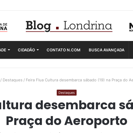
ADE
CIDADÃO
CONTATO N.COM
BUSCA AVANÇADA
/
Destaques
/
Feira Flua Cultura desembarca sábado (19) na Praça do A
Destaques
Cultura desembarca sá
Praça do Aeroporto