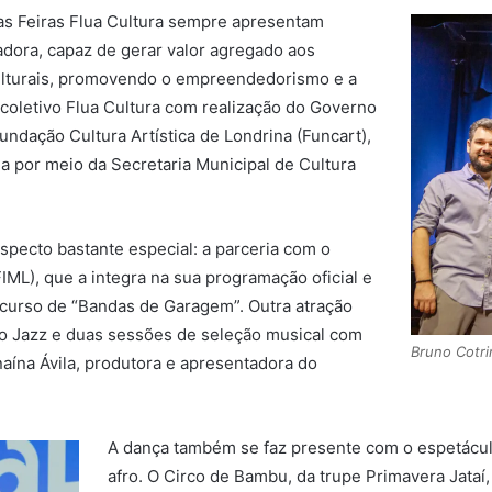
 as Feiras Flua Cultura sempre apresentam
adora, capaz de gerar valor agregado aos
 culturais, promovendo o empreendedorismo e a
o coletivo Flua Cultura com realização do Governo
Fundação Cultura Artística de Londrina (Funcart),
da por meio da Secretaria Municipal de Cultura
specto bastante especial: a parceria com o
FIML), que a integra na sua programação oficial e
 curso de “Bandas de Garagem”. Outra atração
o Jazz e duas sessões de seleção musical com
Bruno Cotri
naína Ávila, produtora e apresentadora do
A dança também se faz presente com o espetácul
afro. O Circo de Bambu, da trupe Primavera Jataí, 