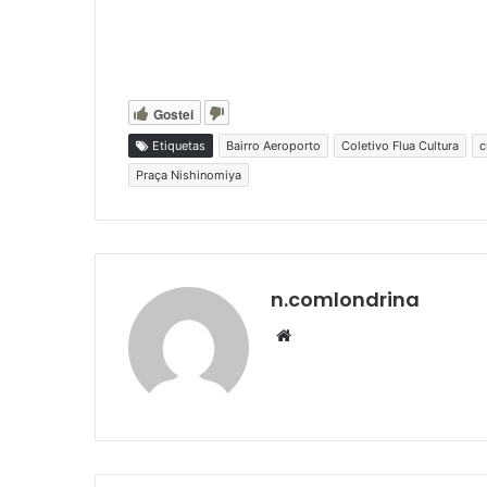
Gostei
Etiquetas
Bairro Aeroporto
Coletivo Flua Cultura
c
Praça Nishinomiya
n.comlondrina
Website