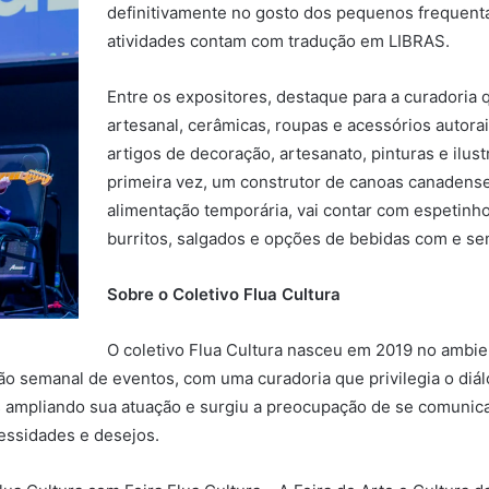
definitivamente no gosto dos pequenos frequenta
atividades contam com tradução em LIBRAS.
Entre os expositores, destaque para a curadoria 
artesanal, cerâmicas, roupas e acessórios autora
artigos de decoração, artesanato, pinturas e ilus
primeira vez, um construtor de canoas canadens
alimentação temporária, vai contar com espetinho
burritos, salgados e opções de bebidas com e se
Sobre o Coletivo Flua Cultura
O coletivo Flua Cultura nasceu em 2019 no ambien
o semanal de eventos, com uma curadoria que privilegia o diálog
os ampliando sua atuação e surgiu a preocupação de se comunic
essidades e desejos.