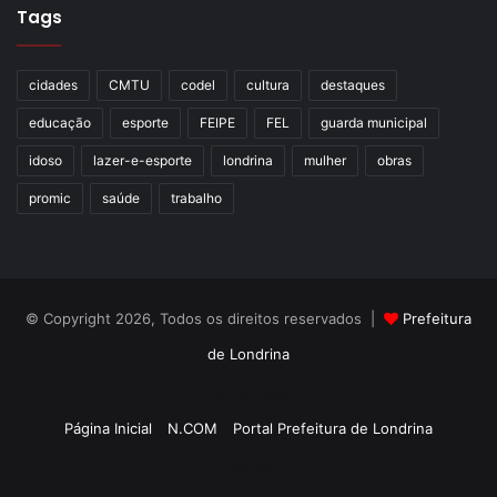
Tags
cidades
CMTU
codel
cultura
destaques
educação
esporte
FEIPE
FEL
guarda municipal
idoso
lazer-e-esporte
londrina
mulher
obras
promic
saúde
trabalho
© Copyright 2026, Todos os direitos reservados |
Prefeitura
de Londrina
Criação de Sites TTG Sistemas
Página Inicial
N.COM
Portal Prefeitura de Londrina
Criação de Sites