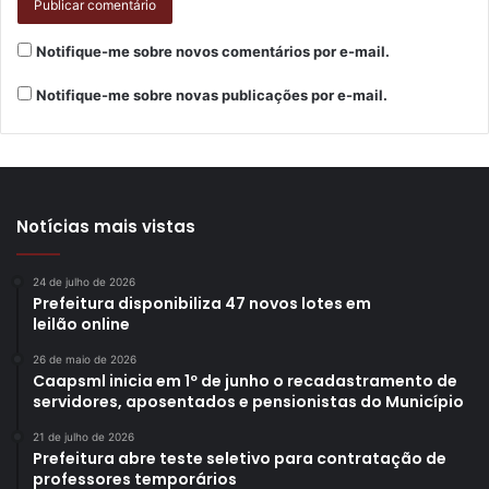
Polícia Civil de Londrina, Miguel Chibani, e representando
a Coordenadoria Municipal de Proteção e Defesa Civil, o
Notifique-me sobre novos comentários por e-mail.
GM De Lima.
Notifique-me sobre novas publicações por e-mail.
Nos próximos dias, um balanço dos indicadores de
segurança da cidade será divulgado, refletindo o trabalho
conjunto que vem sendo realizado. Mais do que números,
a união das instituições envia uma mensagem clara:
Notícias mais vistas
Londrina está sendo cuidada, e quem vive na cidade pode
confiar que a segurança está no centro das prioridades.
24 de julho de 2026
Ao mesmo tempo, fica o recado direto para os criminosos:
Prefeitura disponibiliza 47 novos lotes em
leilão online
aqui, não há espaço para a prática de crimes.
26 de maio de 2026
Caapsml inicia em 1º de junho o recadastramento de
servidores, aposentados e pensionistas do Município
21 de julho de 2026
Prefeitura abre teste seletivo para contratação de
Gostei
professores temporários