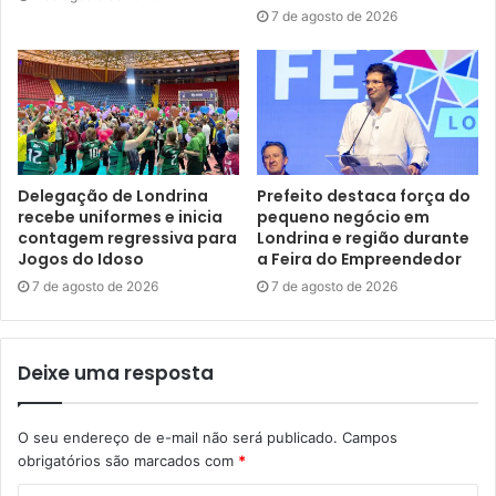
7 de agosto de 2026
Delegação de Londrina
Prefeito destaca força do
recebe uniformes e inicia
pequeno negócio em
contagem regressiva para
Londrina e região durante
foto: Bruno Amaral/Defesa Social
Jogos do Idoso
a Feira do Empreendedor
7 de agosto de 2026
7 de agosto de 2026
O secretário de Defesa Social, Felipe Juliani, falou sobre o
alinhamento entre forças e secretarias. “Nesta importante
reunião falamos sobre algumas estratégias de combate ao
Deixe uma resposta
crime. Em Londrina, bandido não é bem-vindo. Estamos
criando estratégias não só entre as polícias, mas com
apoio de outras secretarias, especialmente para enfrentar
O seu endereço de e-mail não será publicado.
Campos
obrigatórios são marcados com
*
a perturbação do sossego, que tem gerado grandes