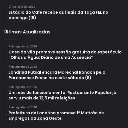
Etiquetas
Defesa Civil
Gabinete de Gestão Integrada
17 de julho de 2026
Gabinete Gestão Integrada
GGI
guarda municipal
Polícia Civil
Estádio do Café recebe as finais da Taça FEL no
Polícia Federal
polícia militar
Polícia Penal
Prefeitura de Londrina
domingo (19)
Últimas Atualizadas
7 de agosto de 2026
Casa da Vila promove sessão gratuita do espetáculo
“Olhos d’Água: Diário de uma Ausência”
7 de agosto de 2026
Londrina Futsal encara Marechal Rondon pelo
Paranaense Feminino neste sábado (8)
7 de agosto de 2026
Um mês de funcionamento: Restaurante Popular já
serviu mais de 12,5 mil refeições
7 de agosto de 2026
Prefeitura de Londrina promove 1º Mutirão de
Empregos da Zona Oeste