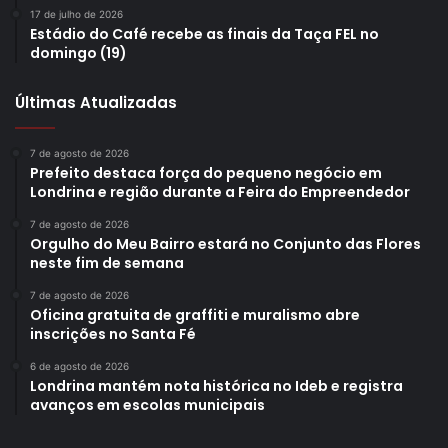
17 de julho de 2026
Estádio do Café recebe as finais da Taça FEL no
domingo (19)
Secretário municipal do Trabalho, Cesar Makiolke. Foto: Emerson
Dias / NCom
Últimas Atualizadas
De acordo com o secretário municipal do Trabalho,
7 de agosto de 2026
Emprego e Renda, Cesar Makiolke, o aumento da
Prefeito destaca força do pequeno negócio em
Londrina e região durante a Feira do Empreendedor
participação das mulheres no mercado de trabalho tem se
dado de uma forma muito homogênea em todos os
7 de agosto de 2026
Orgulho do Meu Bairro estará no Conjunto das Flores
setores da economia. “Vemos mulheres conquistando
neste fim de semana
seus postos de trabalho dentro da construção civil, por
7 de agosto de 2026
exemplo, que era um setor dominado pelo público
Oficina gratuita de graffiti e muralismo abre
masculino. Elas também estão em posições de gestão e
inscrições no Santa Fé
liderança. A autonomia que as mulheres têm buscado,
6 de agosto de 2026
tanto financeira quanto pessoal, contribui muito para que
Londrina mantém nota histórica no Ideb e registra
elas ocupem esses espaços. Elas também têm se
avanços em escolas municipais
qualificado muito através de formações que a Prefeitura