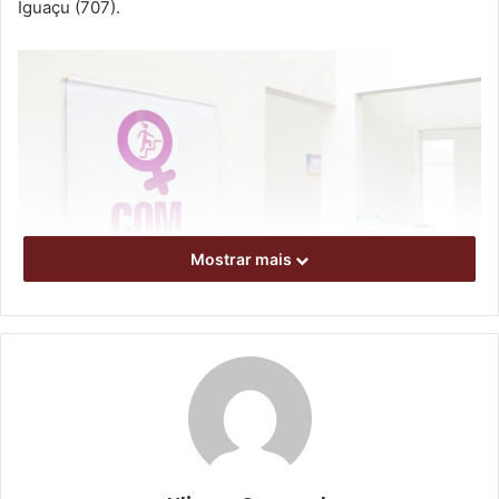
Iguaçu (707).
Mostrar mais
Foto: Emerson Dias/NCom
Além disso, as mulheres ocuparam 54,38% dos 5.700
postos de trabalho criados em Londrina no mesmo
período. Com o objetivo de estimular a empregabilidade