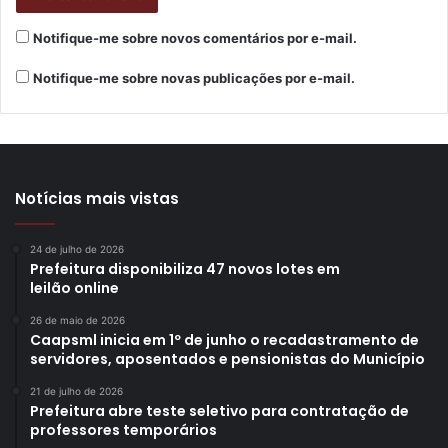
sublinhou.
Notifique-me sobre novos comentários por e-mail.
Ela destacou, ainda, que o segmento que mais emprega as
Notifique-me sobre novas publicações por e-mail.
mulheres é a prestação de serviços, em especial nas
áreas de estética e beleza e produção de alimentos.
“Quando fechamos as agendas de capacitação e
qualificação, buscamos contemplar essas áreas, que estão
Notícias mais vistas
entre as mais procuradas pelas mulheres”, realçou.
24 de julho de 2026
Prefeitura disponibiliza 47 novos lotes em
leilão online
26 de maio de 2026
Caapsml inicia em 1º de junho o recadastramento de
servidores, aposentados e pensionistas do Município
21 de julho de 2026
Prefeitura abre teste seletivo para contratação de
professores temporários