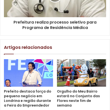
capacitações também fortalecem o empreendedorismo
feminino, ao possibilitar uma alternativa de geração de
renda com maior flexibilidade de horário. Esse aspecto é
fundamental para muitas mulheres, como aquelas com
Prefeitura realiza processo seletivo para
filhos pequenos ou que exercem a atividade de cuidado
Programa de Residência Médica
de pessoas idosas ou acamadas, que necessitam conciliar
o trabalho com outras demandas”, disse.
Artigos relacionados
Prefeito destaca força do
Orgulho do Meu Bairro
pequeno negócio em
estará no Conjunto das
Londrina e região durante
Flores neste fim de
a Feira do Empreendedor
semana