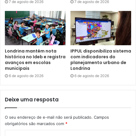
7 de agosto de 2026
7 de agosto de 2026
Secretária municipal de Políticas para as Mulheres, Marisol Chiesa.
Foto: Emerson Dias/NCom
A Secretaria Municipal de Políticas para as Mulheres
também realiza um trabalho de inclusão social e produtiva
para as mulheres que se encontram em um contexto de
Londrina mantém nota
IPPUL disponibiliza sistema
histórica no Ideb e registra
com indicadores do
violência doméstica e familiar. “Nós acompanhamos essas
avanços em escolas
planejamento urbano de
mulheres, e a partir dos seus interesses e potencialidades
municipais
Londrina
oferecemos cursos de capacitação e qualificação
6 de agosto de 2026
6 de agosto de 2026
profissional. Também atuamos em parceria com empresas
que divulgam suas vagas para as mulheres atendidas pela
SMPM, contribuindo para que elas conquistem sua
Deixe uma resposta
autonomia”, frisou Chiesa.
O seu endereço de e-mail não será publicado.
Campos
A psicóloga do COM, Lisnéia Rampazzo, salientou que a
obrigatórios são marcados com
*
pasta conta ainda com um projeto de orientação