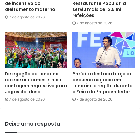
de incentivo ao
Restaurante Popular já
importante procurar a dose zero na unidade de saúde
aleitamento materno
serviu mais de 12,5 mil
mais próxima da sua residência”, detalhou.
refeições
7 de agosto de 2026
7 de agosto de 2026
Atualmente, Londrina possui cobertura de 88% para a
primeira dose contra o sarampo, e de 66% para a segunda
dose. O município finalizou 2024 com cobertura de 98%
para a primeira dose e 81% para a segunda dose.
Delegação de Londrina
Prefeito destaca força do
recebe uniformes e inicia
pequeno negócio em
contagem regressiva para
Londrina e região durante
Jogos do Idoso
a Feira do Empreendedor
7 de agosto de 2026
7 de agosto de 2026
Deixe uma resposta