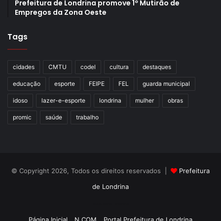
Prefeitura de Londrina promove 1º Mutirão de
Empregos da Zona Oeste
Tags
cidades
CMTU
codel
cultura
destaques
educação
esporte
FEIPE
FEL
guarda municipal
idoso
lazer-e-esporte
londrina
mulher
obras
promic
saúde
trabalho
© Copyright 2026, Todos os direitos reservados |
Prefeitura
de Londrina
Criação de Sites TTG Sistemas
Página Inicial
N.COM
Portal Prefeitura de Londrina