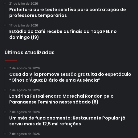
21 de julho de 2026
continente.
Prefeitura abre teste seletivo para contratação de
professores temporários
17 de julho de 2026
Estádio do Café recebe as finais da Taça FEL no
domingo (19)
Gostei
Últimas Atualizadas
Etiquetas
Diretoria de Vigilância em Saúde
dose zero
jovens
sarampo
saúde
surto de sarampo
Tríplice Viral.
vacinação
vacinação contra sarampo
7 de agosto de 2026
Casa da Vila promove sessão gratuita do espetáculo
“Olhos d’Água: Diário de uma Ausência”
7 de agosto de 2026
Londrina Futsal encara Marechal Rondon pelo
Paranaense Feminino neste sábado (8)
7 de agosto de 2026
Um mês de funcionamento: Restaurante Popular já
serviu mais de 12,5 mil refeições
7 de agosto de 2026