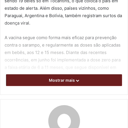
sendo 19 deles só em Tocantins, o que coloca o país em
estado de alerta. Além disso, países vizinhos, como
Paraguai, Argentina e Bolívia, também registram surtos da
doença viral.
A vacina segue como forma mais eficaz para prevenção
contra o sarampo, e regularmente as doses são aplicadas
em bebês, aos 12 e 15 meses. Diante das recentes
ocorrências, em junho foi implementada a dose zero para
a faixa etária de 6 a 11 meses, que segue disponível em
todas as Unidades Básicas de Saúde (UBSs) do município.
Mostrar mais