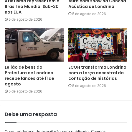
Atletismo representam o
feira com show na Concha
Brasil no Mundial Sub-20
Acústica de Londrina
nos EUA
Além de diversas participações em antologias nacionais e
5 de agosto de 2026
5 de agosto de 2026
internacionais, entre os anos de 1999 e 2006, Germani foi
membro-correspondente da Academia Cachoeirense de
Letras, no Espírito Santo, e cofundador do Espaço Cultural,
jornal de artes e entretenimento sediado em Ibiporã.
Também é um dos fundadores da Poéticos – Comunidade
Digital de Literatura.
Leilão de bens da
ECOH transforma Londrina
Prefeitura de Londrina
com a força ancestral da
Texto: Gabriela Hirata, sob supervisão dos jornalistas do
recebe lances até 11 de
contação de histórias
Núcleo de Comunicação (N.Com) da Prefeitura de
agosto
5 de agosto de 2026
Londrina.
5 de agosto de 2026
Deixe uma resposta
Gostei
O seu endereço de e-mail não será publicado.
Campos