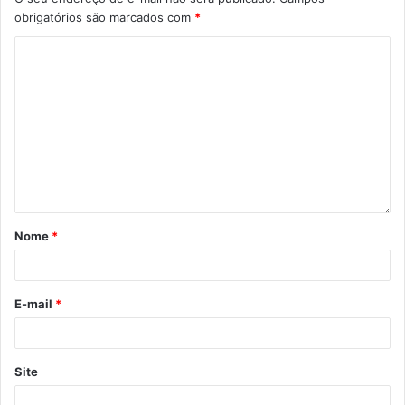
Etiquetas
Biblioteca Pública Municipal
cultura afro-brasileira
obrigatórios são marcados com
*
Diretoria de Bibliotecas Municipais
literatura
livro
poemas
poesia
Secretaria Municipal de Cultura
SMC
Nome
*
E-mail
*
Site