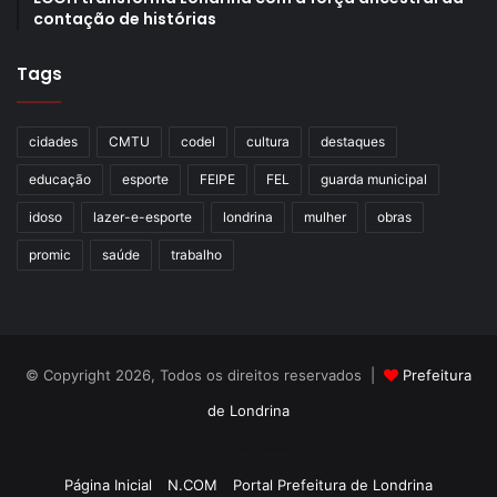
contação de histórias
Tags
cidades
CMTU
codel
cultura
destaques
educação
esporte
FEIPE
FEL
guarda municipal
idoso
lazer-e-esporte
londrina
mulher
obras
promic
saúde
trabalho
© Copyright 2026, Todos os direitos reservados |
Prefeitura
de Londrina
Criação de Sites TTG Sistemas
Página Inicial
N.COM
Portal Prefeitura de Londrina