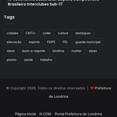
Brasileiro Interclubes Sub-17
Tags
cidades
CMTU
codel
cultura
destaques
educação
esporte
FEIPE
FEL
guarda municipal
idoso
lazer-e-esporte
londrina
mulher
obras
promic
saúde
trabalho
© Copyright 2026, Todos os direitos reservados |
Prefeitura
de Londrina
Criação de Sites TTG Sistemas
Página Inicial
N.COM
Portal Prefeitura de Londrina