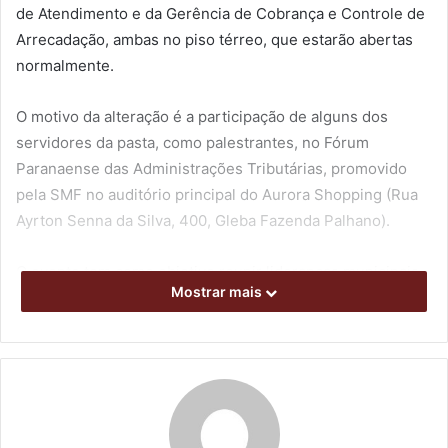
de Atendimento e da Gerência de Cobrança e Controle de
Arrecadação, ambas no piso térreo, que estarão abertas
normalmente.
O motivo da alteração é a participação de alguns dos
servidores da pasta, como palestrantes, no Fórum
Paranaense das Administrações Tributárias, promovido
pela SMF no auditório principal do Aurora Shopping (Rua
Ayrton Senna da Silva, 400, Gleba Fazenda Palhano).
O evento tem como objetivo reunir lideranças municipais,
Mostrar mais
especialistas e instituições representativas para debater
os impactos da Reforma Tributária e os novos caminhos da
gestão fiscal no Brasil. A iniciativa é voltada a prefeitos e
secretários municipais de Fazenda, Finanças e
Planejamento; auditores fiscais, contadores públicos e
procuradores municipais; gestores e técnicos das