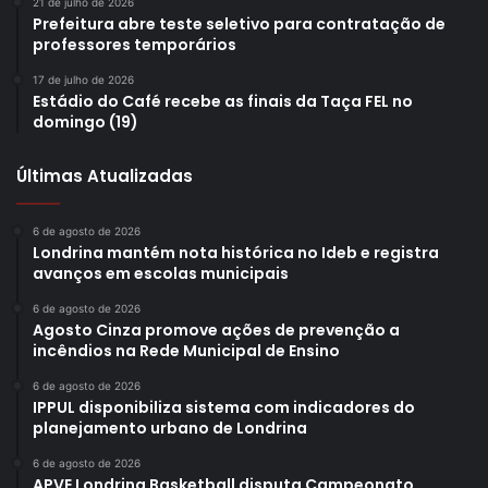
21 de julho de 2026
Prefeitura abre teste seletivo para contratação de
professores temporários
17 de julho de 2026
Estádio do Café recebe as finais da Taça FEL no
domingo (19)
Últimas Atualizadas
6 de agosto de 2026
Londrina mantém nota histórica no Ideb e registra
avanços em escolas municipais
6 de agosto de 2026
Agosto Cinza promove ações de prevenção a
incêndios na Rede Municipal de Ensino
6 de agosto de 2026
IPPUL disponibiliza sistema com indicadores do
planejamento urbano de Londrina
6 de agosto de 2026
APVE Londrina Basketball disputa Campeonato