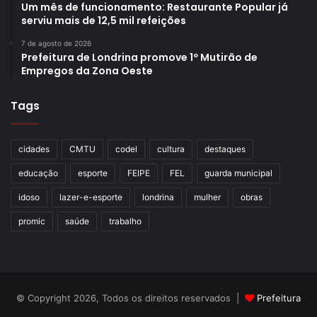
Um mês de funcionamento: Restaurante Popular já
serviu mais de 12,5 mil refeições
7 de agosto de 2026
Prefeitura de Londrina promove 1º Mutirão de
Empregos da Zona Oeste
Gostei
Etiquetas
boletim da dengue
boletim epidemiológico
Tags
combate a dengue
mutirão de limpeza
saúde
cidades
CMTU
codel
cultura
destaques
educação
esporte
FEIPE
FEL
guarda municipal
idoso
lazer-e-esporte
londrina
mulher
obras
promic
saúde
trabalho
© Copyright 2026, Todos os direitos reservados |
Prefeitura