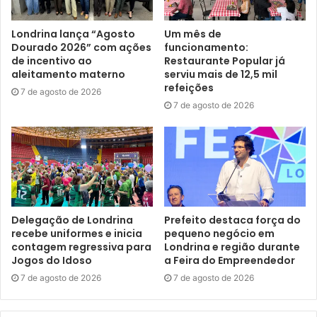
Londrina lança “Agosto
Um mês de
Dourado 2026” com ações
funcionamento:
de incentivo ao
Restaurante Popular já
aleitamento materno
serviu mais de 12,5 mil
refeições
7 de agosto de 2026
7 de agosto de 2026
foto: Emerson Dias / NCom
Delegação de Londrina
Prefeito destaca força do
recebe uniformes e inicia
pequeno negócio em
O gerente de Vigilância Ambiental da SMS, Nino Ribas,
contagem regressiva para
Londrina e região durante
destacou que a participação da comunidade é fundamental
Jogos do Idoso
a Feira do Empreendedor
para o êxito da ação. “Permitir o acesso dos agentes aos
7 de agosto de 2026
7 de agosto de 2026
imóveis e realizar o descarte adequado de materiais
inservíveis são medidas essenciais para a redução da