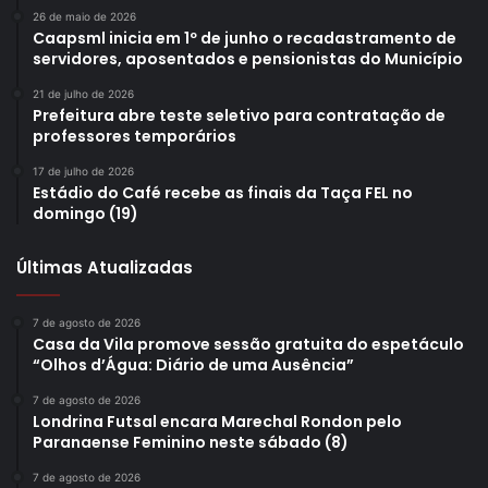
26 de maio de 2026
Caapsml inicia em 1º de junho o recadastramento de
“Estamos intensificando as ações em pontos onde têm
servidores, aposentados e pensionistas do Município
sido identificados focos do vetor. Essa medida é
21 de julho de 2026
necessária diante do aumento de situações encontradas
Prefeitura abre teste seletivo para contratação de
professores temporários
em estabelecimentos comerciais, especialmente
mercados, restaurantes e outros serviços de alimentação,
17 de julho de 2026
Estádio do Café recebe as finais da Taça FEL no
onde têm sido constatadas condições favoráveis à
domingo (19)
proliferação do mosquito”, detalhou.
Últimas Atualizadas
O gerente acrescentou ainda que, nesses locais, além da
eliminação imediata dos criadouros, serão adotadas as
7 de agosto de 2026
providências sanitárias cabíveis, com orientações técnicas
Casa da Vila promove sessão gratuita do espetáculo
e, quando necessário, medidas administrativas previstas
“Olhos d’Água: Diário de uma Ausência”
na legislação vigente. “O objetivo é assegurar a redução
7 de agosto de 2026
do risco à saúde coletiva e reforçar a responsabilidade
Londrina Futsal encara Marechal Rondon pelo
Paranaense Feminino neste sábado (8)
compartilhada dos estabelecimentos na prevenção da
dengue”, afirmou.
7 de agosto de 2026