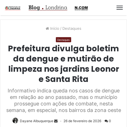
M
Início
/
Destaques
Destaques
Prefeitura divulga boletim
da dengue e mutirão de
limpeza nos jardins Leonor
e Santa Rita
Informativo indica queda nos casos de dengue
em relação ao ano passado, mas o município
prossegue com ações de combate, nesta
semana, em especial, nos bairros da zona oeste
Dayane Albuquerque
26 de fevereiro de 2026
0