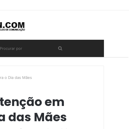
ara o Dia das Mães
utenção em
ia das Mães