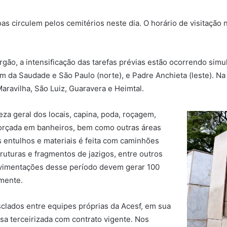
as circulem pelos cemitérios neste dia. O horário de visitação
ão, a intensificação das tarefas prévias estão ocorrendo simu
dim da Saudade e São Paulo (norte), e Padre Anchieta (leste). Na
 Maravilha, São Luiz, Guaravera e Heimtal.
za geral dos locais, capina, poda, roçagem,
eforçada em banheiros, bem como outras áreas
 entulhos e materiais é feita com caminhões
ruturas e fragmentos de jazigos, entre outros
ovimentações desse período devem gerar 100
mente.
clados entre equipes próprias da Acesf, em sua
esa terceirizada com contrato vigente. Nos