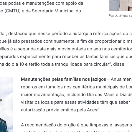
idas podas e manutenções com apoio da
o (CMTU) e da Secretaria Municipal do
Foto: Emers
dor, destacou que nesse período a autarquia reforça ações do 
que já são prestados continuamente, a fim de proporcionar o m
ães é a segunda data mais movimentada do ano nos cemitérios
reparados especialmente para receber as tantas famílias que 
do dia 10 e terão toda a tranquilidade para circular”, disse.
Manutenções pelas famílias nos jazigos
– Anualment
reparos em túmulos nos cemitérios municipais de Lo
maior movimentação, incluindo Dia das Mães e Dia d
visitar os locais para essas atividades têm que sabe
autorização prévia emitida pela Acesf.
A recomendação do órgão é que limpezas e lavagens