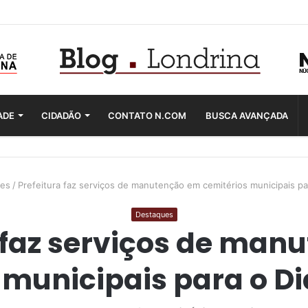
ADE
CIDADÃO
CONTATO N.COM
BUSCA AVANÇADA
ues
/
Prefeitura faz serviços de manutenção em cemitérios municipais p
Destaques
a faz serviços de man
 municipais para o D