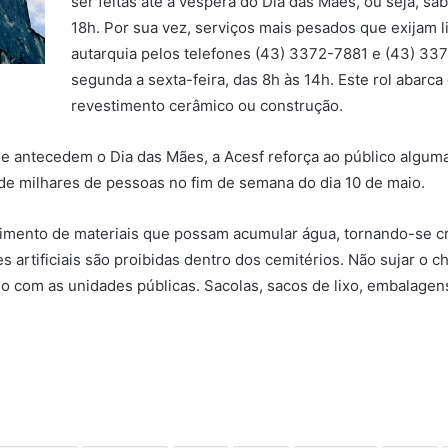
ser feitas até a véspera do Dia das Mães, ou seja, sá
18h. Por sua vez, serviços mais pesados que exijam l
autarquia pelos telefones (43) 3372-7881 e (43) 3
segunda a sexta-feira, das 8h às 14h. Este rol abarca
revestimento cerâmico ou construção.
 antecedem o Dia das Mães, a Acesf reforça ao público alguma
e milhares de pessoas no fim de semana do dia 10 de maio.
imento de materiais que possam acumular água, tornando-se c
s artificiais são proibidas dentro dos cemitérios. Não sujar o
o com as unidades públicas. Sacolas, sacos de lixo, embalagen