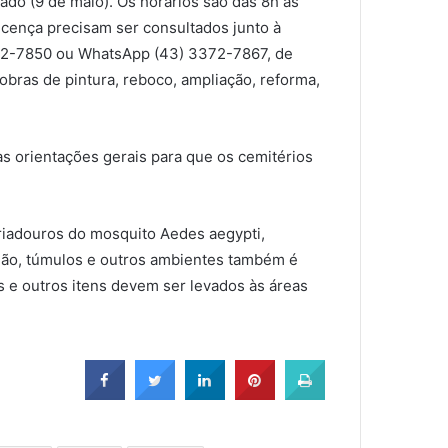
bado (9 de maio). Os horários são das 8h às
icença precisam ser consultados junto à
372-7850 ou WhatsApp (43) 3372-7867, de
 obras de pintura, reboco, ampliação, reforma,
s orientações gerais para que os cemitérios
riadouros do mosquito Aedes aegypti,
 chão, túmulos e outros ambientes também é
s e outros itens devem ser levados às áreas