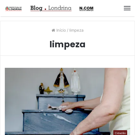
M
Início
/
limpeza
limpeza
Cidadão