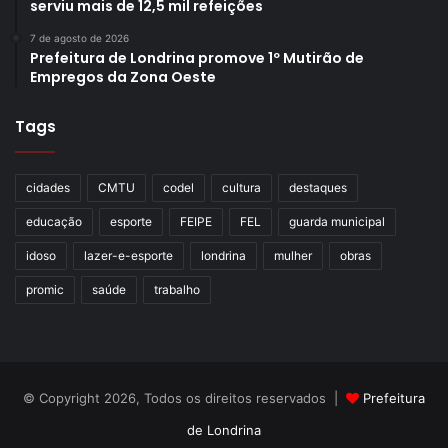
serviu mais de 12,5 mil refeições
7 de agosto de 2026
Prefeitura de Londrina promove 1º Mutirão de
Empregos da Zona Oeste
Tags
cidades
CMTU
codel
cultura
destaques
educação
esporte
FEIPE
FEL
guarda municipal
idoso
lazer-e-esporte
londrina
mulher
obras
promic
saúde
trabalho
Foto: Divulgação
Troca de figurinhas da Copa
– Além do show de rock no
© Copyright 2026, Todos os direitos reservados |
Prefeitura
palco, da ampla feira com barracas e da área kids para a
de Londrina