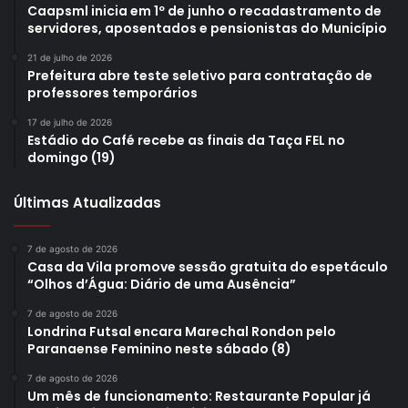
Caapsml inicia em 1º de junho o recadastramento de
especialidades. Alguns dos destaques são espetinhos,
servidores, aposentados e pensionistas do Município
pastéis, milhos, porções, lanches, sanduíches, pizza,
21 de julho de 2026
comida mexicana e asiática. São boas pedidas para doces
Prefeitura abre teste seletivo para contratação de
professores temporários
bolos, churros, açaí, doces artesanais, pudim e
raspadinha, entre outras opções. Além disso, são
17 de julho de 2026
Estádio do Café recebe as finais da Taça FEL no
comercializados verduras, produtos mineiros, chopp,
domingo (19)
drinks, sucos, semijoias e produtos de saboaria.
Últimas Atualizadas
7 de agosto de 2026
Casa da Vila promove sessão gratuita do espetáculo
“Olhos d’Água: Diário de uma Ausência”
7 de agosto de 2026
Londrina Futsal encara Marechal Rondon pelo
Paranaense Feminino neste sábado (8)
7 de agosto de 2026
Um mês de funcionamento: Restaurante Popular já