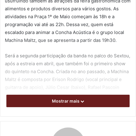
usufruindo também as atrações da feira gastronômica com
alimentos e produtos diversos para vários gostos. As
atividades na Praça 1º de Maio começam às 18h e a
programação vai até as 22h. Dessa vez, quem está
escalado para animar a Concha Acústica é o grupo local
Machina Maltz, que se apresenta a partir das 19h30.
Será a segunda participação da banda no palco do Sextou,
após a estreia em abril, que também foi o primeiro show
do quinteto na Concha. Criada no ano passado, a Machina
Maltz é composta por Erison Rodrigo (vocal principal e
guitarra de apoio), Júlio Cesar (baixo), Rafael Pascoin
(guitarra base e backing vocal), Sandro Jr. (bateria) e
Mostrar mais
Bruno Gagione (guitarra solo).
A plateia do evento pode esperar clássicos do estilo
grunge e de nomes que bebem dessa fonte. O repertório
traz versões de Pearl Jam, Nirvana, Audioslave,