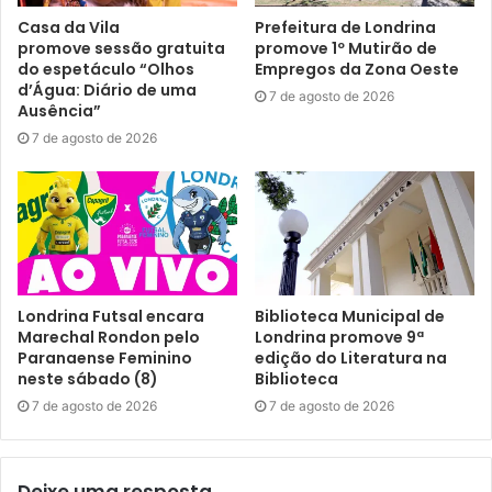
comprometer com a banda, fazendo sempre o melhor para
Casa da Vila
Prefeitura de Londrina
promove sessão gratuita
promove 1º Mutirão de
agradar o público e para cada momento ser legal para nós
do espetáculo “Olhos
Empregos da Zona Oeste
também”, relatou.
d’Água: Diário de uma
7 de agosto de 2026
Ausência”
Mais um ponto positivo para a banda foi o grande público
7 de agosto de 2026
presente no primeiro show, sendo a maior plateia para
qual já tocaram, segundo o vocalista. “Certamente foi a
apresentação com o maior número de pessoas presentes.
Após o término, muitos vieram até nós para parabenizar
pelo som e agradecer, e alguns já deixaram certo que
voltariam nas próximas oportunidades. A organização
Londrina Futsal encara
Biblioteca Municipal de
Marechal Rondon pelo
Londrina promove 9ª
geral do evento é muito boa, sempre atenciosa e
Paranaense Feminino
edição do Literatura na
prestativa, e a feira gastronômica é o diferencial para
neste sábado (8)
Biblioteca
tornar a noite ainda melhor”, considerou.
7 de agosto de 2026
7 de agosto de 2026
Para o próximo encontro com o público, na sexta-feira (8),
o grupo adiantou que a base será de sucessos na linha
Deixe uma resposta