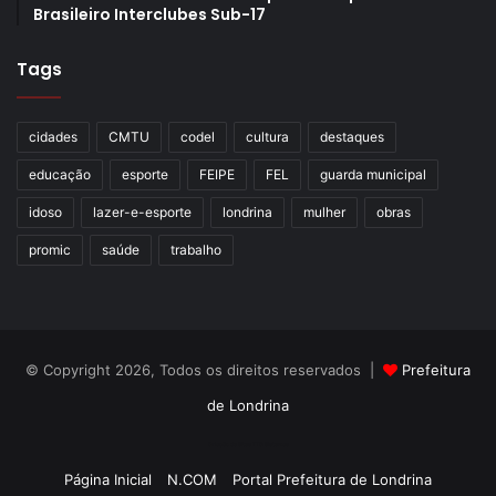
Brasileiro Interclubes Sub-17
Tags
cidades
CMTU
codel
cultura
destaques
educação
esporte
FEIPE
FEL
guarda municipal
idoso
lazer-e-esporte
londrina
mulher
obras
promic
saúde
trabalho
© Copyright 2026, Todos os direitos reservados |
Prefeitura
de Londrina
Criação de Sites TTG Sistemas
Página Inicial
N.COM
Portal Prefeitura de Londrina