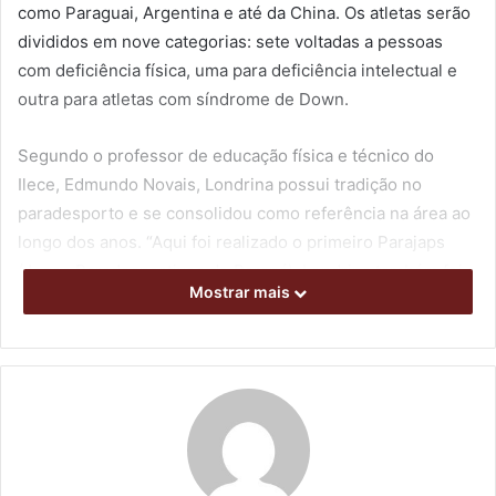
como Paraguai, Argentina e até da China. Os atletas serão
divididos em nove categorias: sete voltadas a pessoas
com deficiência física, uma para deficiência intelectual e
outra para atletas com síndrome de Down.
Segundo o professor de educação física e técnico do
Ilece, Edmundo Novais, Londrina possui tradição no
paradesporto e se consolidou como referência na área ao
longo dos anos. “Aqui foi realizado o primeiro Parajaps
(Jogos Paradesportivos do Paraná). Londrina também foi a
Mostrar mais
primeira cidade do País a contar com equipes de
parabadminton na categoria de deficiência intelectual”,
destacou.
O Ilece atualmente oferece treinamento para cerca de 50
atletas de parabadminton. Pelo menos 20 deles devem
participar da competição internacional, entre eles Saulo