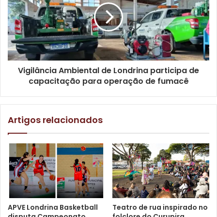
Vigilância Ambiental de Londrina participa de
capacitação para operação de fumacê
Imagem ilustrativa. Foto: Ana Beatriz Pacheco
Artigos relacionados
Texto: Assessoria de Comunicação / Nelson Bortolin
Gostei
Etiquetas
esporte
FEL
Fundação de Esportes de Londrina
APVE Londrina Basketball
Teatro de rua inspirado no
paradesporto
disputa Campeonato
folclore do Curupira