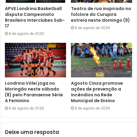
APVE Londrina Basketball
Teatro de rua inspirado no
Palmerah acrescentou que o Café Literário, criado em
disputa Campeonato
folclore do Curupira
Brasileiro Interclubes Sub-
estreia neste domingo (9)
2025, vem sendo desenvolvido na Biblioteca Preta, local
17
6 de agosto de 2026
acessível para diferentes expressões culturais. “O projeto
6 de agosto de 2026
ocorre a cada dois meses na vila cultural, reunindo
escritores e artistas de variadas vertentes da nossa terra.
E a Biblioteca Preta é um espaço cuja função é promover
debates e atividades envolvendo o letramento racial,
potencializando a luta antirracista por meio da literatura,
das artes, dando ênfase a autores e artistas negros”,
Londrina Vôlei joga no
Agosto Cinza promove
salientou.
Moringão neste sábado
ações de prevenção a
(8) pelo Paranaense Série
incêndios na Rede
A Casa da Vila conta com patrocínio da Prefeitura de
A Feminino
Municipal de Ensino
Londrina, por meio do Programa Municipal de Incentivo à
6 de agosto de 2026
6 de agosto de 2026
Cultura (Promic).
Deixe uma resposta