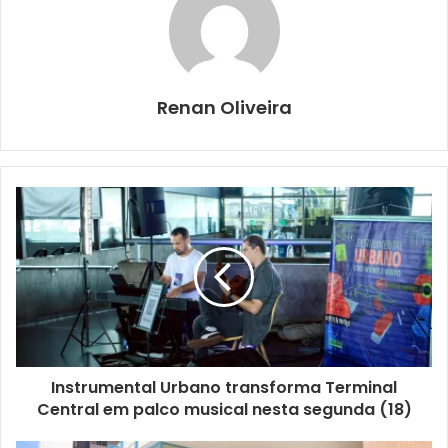
Renan Oliveira
Foto: Divulgação
Será um momento descontraído de resenha com
exposição de fotografias do autor, montada na Biblioteca
Preta da Casa da Vila. O encontro traz à tona um pouco
mais sobre a caminhada do fotógrafo, sendo esta a
primeira edição de 2026 do Café Literário.
Instrumental Urbano transforma Terminal
Central em palco musical nesta segunda (18)
Com marcante teor social, o trabalho de Gustavo Carneiro
registra a vida pulsante em bairros periféricos, traçando