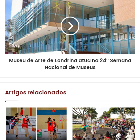
diferentes nuances, e também dá luz ao dinamismo
urbano e paisagens naturais, além de atuações voltadas ao
universo da moda, entre outras empreitadas culturais. É
idealizador do projeto Cores do Gueto, existente desde
2015, que documenta crianças em vulnerabilidade social
de áreas da periferia.
Museu de Arte de Londrina atua na 24ª Semana
De acordo com o bibliotecário responsável pela Biblioteca
Nacional de Museus
Preta da Casa da Vila, mediador da atividade e um dos
produtores do Café Literário, Leandro Palmerah, a
conversa propõe diálogos a respeito do olhar fotográfico,
Artigos relacionados
sua ligação com a literatura e a linguagem periférica. “O
Gustavo é referência em fotos nos eventos da quebrada,
registra o cotidiano da periferia, também tendo sua marca
atuando em videoclipes de rap, então será uma ótima
oportunidade para o público conhecer seu trabalho de
forma mais abrangente”, convidou.