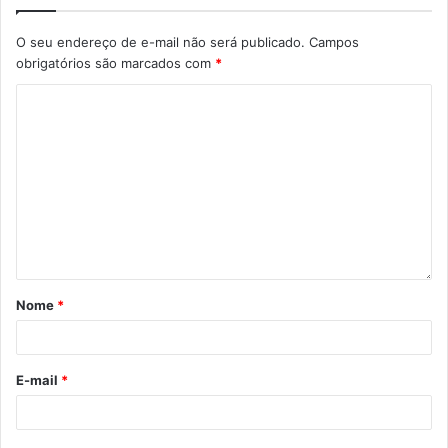
O seu endereço de e-mail não será publicado.
Campos
Gostei
obrigatórios são marcados com
*
Etiquetas
bate-papo
Biblioteca Preta
Casa da Vila
conversa
cultura
encontro
evento
fotografia
fotógrafo
fotojornalista
Gustavo Carneiro
londrina
projeto
Nome
*
E-mail
*