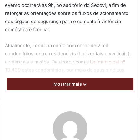
evento ocorrerá às 9h, no auditório do Secovi, a fim de
reforçar as orientações sobre
os fluxos de acionamento
dos órgãos de segurança para o combate à violência
doméstica e familiar.
Atualmente, Londrina conta com cerca de 2 mil
condomínios, entre residenciais (horizontais e verticais),
comerciais e mistos. De acordo com a
Lei municipal nº
13.439
estes condomínios, por meio de seus síndicos
e/ou administradores devidamente constituídos, deverão
Mostrar mais
comunicar a Delegacia da Mulher da Polícia Civil ou o
órgão de segurança pública especializado, sempre que
tiverem a ciência de episódios concretos ou indícios de
violência doméstica e familiar contra mulheres, crianças,
adolescentes ou idosos ocorridos em suas unidades
condominiais ou nas áreas comuns. Os participantes do
encontro nesta sexta receberão adesivos para sinalizar os