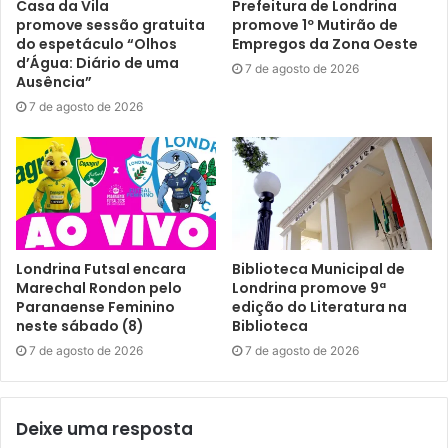
Casa da Vila
Prefeitura de Londrina
promove sessão gratuita
promove 1º Mutirão de
Data: Sexta-feira, 22 de maio
do espetáculo “Olhos
Empregos da Zona Oeste
d’Água: Diário de uma
Local: Auditório do SECOVI – (Rua Rolândia, 295 – Jardim
7 de agosto de 2026
Ausência”
Dom Bosco)
7 de agosto de 2026
Horário: 9h
Público: Síndicos, administradores, autoridades,
representantes das forças de segurança e público geral
Londrina Futsal encara
Biblioteca Municipal de
Texto: Rhayssa Fernandes, sob supervisão dos
Marechal Rondon pelo
Londrina promove 9ª
jornalistas do Núcleo de Comunicação (N.Com) da
Paranaense Feminino
edição do Literatura na
neste sábado (8)
Biblioteca
Prefeitura de Londrina
7 de agosto de 2026
7 de agosto de 2026
Deixe uma resposta
Gostei