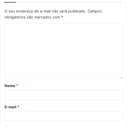
Etiquetas
Condomínio Seguro
SECOVI
O seu endereço de e-mail não será publicado.
Campos
Secretaria de Políticas para as Mulheres
seguranca
síndicos
obrigatórios são marcados com
*
Nome
*
E-mail
*