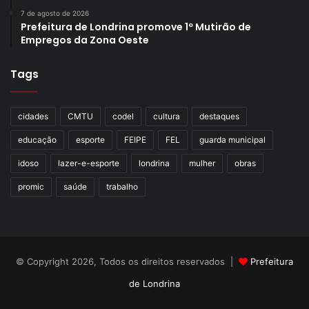
7 de agosto de 2026
Prefeitura de Londrina promove 1º Mutirão de
Empregos da Zona Oeste
Tags
cidades
CMTU
codel
cultura
destaques
educação
esporte
FEIPE
FEL
guarda municipal
idoso
lazer-e-esporte
londrina
mulher
obras
promic
saúde
trabalho
© Copyright 2026, Todos os direitos reservados |
Prefeitura
de Londrina
Criação de Sites TTG Sistemas