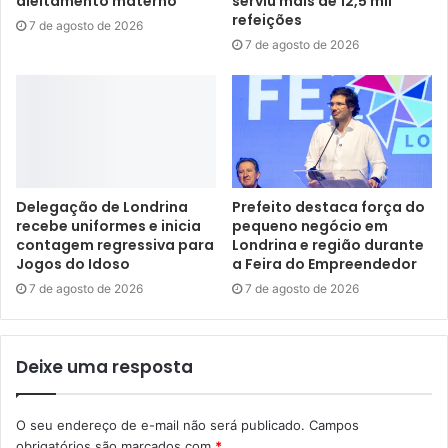
aleitamento materno
serviu mais de 12,5 mil
refeições
7 de agosto de 2026
7 de agosto de 2026
Foto: Emerson Dias / NCom
Delegação de Londrina
Prefeito destaca força do
Também foram entregues nesta manhã e estão prontas
recebe uniformes e inicia
pequeno negócio em
contagem regressiva para
Londrina e região durante
para entrar em operação duas viaturas adquiridas com
Jogos do Idoso
a Feira do Empreendedor
recursos de uma emenda parlamentar destinada pelo
7 de agosto de 2026
7 de agosto de 2026
deputado estadual Cobra Repórter – modelos SUV
compactos e equipados.
Deixe uma resposta
O secretário municipal de Defesa Social, Leonardo
Carneiro, apontou que as novas viaturas significam mais
O seu endereço de e-mail não será publicado.
Campos
segurança para a atuação dos agentes. “Esta entrega é a
obrigatórios são marcados com
*