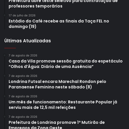
Prefeitura abre teste seletivo para contratação de
professores temporários
adquirida com recursos de
emenda parlamentar
destinada
pelo
deputado federal Sargento Fahur.
17 de julho de 2026
Estádio do Café recebe as finais da Taça FEL no
domingo (19)
Vinculada à Secretaria Municipal de Defesa Social, a
Guarda Municipal de Londrina é responsável pela proteção
Últimas Atualizadas
preventiva dos bens, serviços, instalações e espaços
públicos do município. Entre suas atribuições estão o
7 de agosto de 2026
patrulhamento de logradouros públicos, a proteção de
Casa da Vila promove sessão gratuita do espetáculo
“Olhos d’Água: Diário de uma Ausência”
escolas, parques e patrimônios ambientais e culturais, o
apoio à população em situações de emergência e
7 de agosto de 2026
Londrina Futsal encara Marechal Rondon pelo
calamidade, a prevenção de ilícitos, o auxílio às ações de
Paranaense Feminino neste sábado (8)
fiscalização municipal e a atuação integrada com outros
órgãos de segurança pública. A corporação também
7 de agosto de 2026
Um mês de funcionamento: Restaurante Popular já
desenvolve ações de mediação de conflitos, proteção
serviu mais de 12,5 mil refeições
social e apoio à Defesa Civil, com foco na preservação da
7 de agosto de 2026
ordem urbana e na segurança da população.
Prefeitura de Londrina promove 1º Mutirão de
Empregos da Zona Oeste