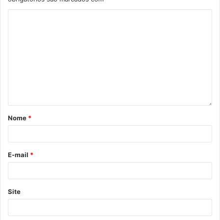
garantia de infraestrutura para os nossos guardas. E é a
garantia de que o trabalho da nossa guarda municipal vai
ser cada vez mais efetivo, com isso, trazendo a segurança
que a população de Londrina espera. Isto faz com que a
Guarda Municipal seja cada vez mais atuante e a cada vez
mais a gente consiga reduzir os indicadores criminais”,
avaliou o secretário.
Nome
*
E-mail
*
Site