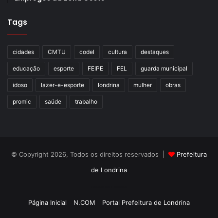
Texto: Rakelly Callari / NCom, com informações da
Defesa Social
Tags
cidades
CMTU
codel
cultura
destaques
educação
esporte
FEIPE
FEL
guarda municipal
Gostei
idoso
lazer-e-esporte
londrina
mulher
obras
Etiquetas
defesa social
frota
guarda municipal
viaturas
promic
saúde
trabalho
© Copyright 2026, Todos os direitos reservados |
Prefeitura
de Londrina
Criação de Sites TTG Sistemas
Página Inicial
N.COM
Portal Prefeitura de Londrina