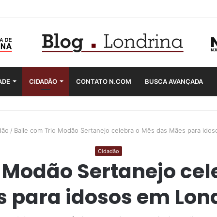
ADE
CIDADÃO
CONTATO N.COM
BUSCA AVANÇADA
dão
/
Baile com Trio Modão Sertanejo celebra o Mês das Mães para idos
Cidadão
o Modão Sertanejo cel
 para idosos em Lon