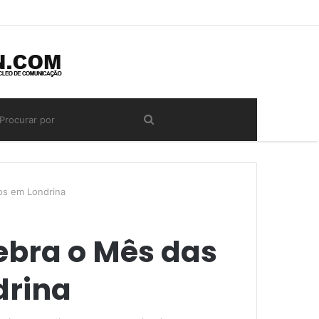
os em Londrina
ebra o Mês das
drina