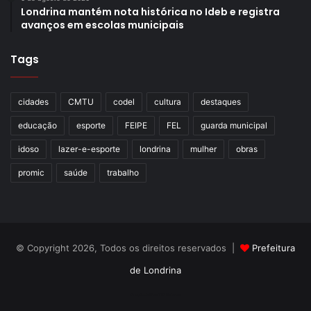
Londrina mantém nota histórica no Ideb e registra
esporte. “O esporte é vida, é uma mola que impulsiona a
avanços em escolas municipais
criança pra frente. Muitas crianças não têm oportunidade
de praticar algum esporte, então quando aparecem essas
Tags
oportunidades a gente precisa abraçar”, afirmou.
cidades
CMTU
codel
cultura
destaques
educação
esporte
FEIPE
FEL
guarda municipal
idoso
lazer-e-esporte
londrina
mulher
obras
promic
saúde
trabalho
© Copyright 2026, Todos os direitos reservados |
Prefeitura
de Londrina
Foto: Emerson Dias/ NCom
Criação de Sites TTG Sistemas