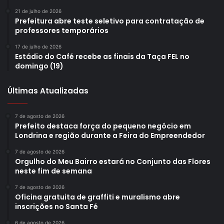
21 de julho de 2026
Prefeitura abre teste seletivo para contratação de
professores temporários
17 de julho de 2026
Estádio do Café recebe as finais da Taça FEL no
domingo (19)
Últimas Atualizadas
7 de agosto de 2026
Prefeito destaca força do pequeno negócio em
Professora Marcia Yara Massari. Foto: Emerson Dias/ NCom
Londrina e região durante a Feira do Empreendedor
7 de agosto de 2026
Segundo a professora Márcia Yara Massari, responsável
Orgulho do Meu Bairro estará no Conjunto das Flores
por uma das turmas, o contato com diferentes
neste fim de semana
modalidades esportivas contribui diretamente para o
7 de agosto de 2026
desenvolvimento e a aprendizagem dos estudantes. Para
Oficina gratuita de graffiti e muralismo abre
inscrições no Santa Fé
a educadora, experiências como essa ampliam as
oportunidades das crianças e incentivam o interesse pelo
6 de agosto de 2026