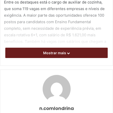
Entre os destaques está o cargo de auxiliar de cozinha,
que soma 119 vagas em diferentes empresas e níveis de
exigência. A maior parte das oportunidades oferece 100
postos para candidatos com Ensino Fundamental
completo, sem necessidade de experiência prévia, em
escala rotativa 6×1, com salário de R$ 1.621,00 mais
benefícios. Também há vagas com salários que chegam a
R$ 2.200,00, conforme a experiência e os critérios
Mostrar mais
exigidos pelas empresas.
Outro destaque é a função de auxiliar de linha de
produção, com 22 oportunidades abertas. Parte das vagas
exige apenas Ensino Fundamental completo e não requer
experiência, com salários entre R$ 1.815,00 e R$ 2.420,00,
além de benefícios.
A lista ainda reúne vagas para carregador de armazém
n.comlondrina