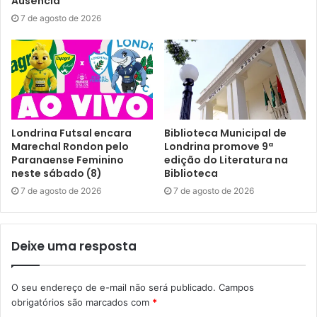
Ausência”
As vagas estão sujeitas a alterações conforme o
7 de agosto de 2026
preenchimento do limite de encaminhamentos.
Gostei
Etiquetas
agência do Trabalhador
mural de vagas
Londrina Futsal encara
Biblioteca Municipal de
Marechal Rondon pelo
Londrina promove 9ª
oportunidades de trabalho
Sine
SMTER
trabalho
Paranaense Feminino
edição do Literatura na
Trabalho Emprego e Renda
vagas de emprego
vagas para PCD
neste sábado (8)
Biblioteca
7 de agosto de 2026
7 de agosto de 2026
Deixe uma resposta
O seu endereço de e-mail não será publicado.
Campos
obrigatórios são marcados com
*