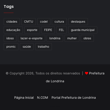
Tags
cidades
CMTU
codel
cultura
destaques
educação
esporte
FEIPE
FEL
guarda municipal
idoso
lazer-e-esporte
londrina
mulher
obras
promic
saúde
trabalho
© Copyright 2026, Todos os direitos reservados |
Prefeitura
de Londrina
Criação de Sites TTG Sistemas
Página Inicial
N.COM
Portal Prefeitura de Londrina
Criação de Sites