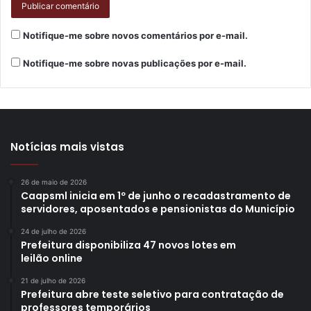
A superintendente da Santa Casa, Ana Paula Cantelmo,
Notifique-me sobre novos comentários por e-mail.
comentou que no hospital a equipe de pediatria também
vem observando o crescimento dos casos. Além da
Notifique-me sobre novas publicações por e-mail.
vacinação, ela destacou a importância da adoção de uma
etiqueta respiratória, especialmente por quem tem
crianças na família. “Sugerimos evitar locais fechados e de
muita aglomeração, com crianças”, orientou. Sobre a
Notícias mais vistas
parceria firmada com a Prefeitura, ela reforçou a
disposição da instituição em contribuir para que a
população receba um atendimento adequado: “Estamos
26 de maio de 2026
Caapsml inicia em 1º de junho o recadastramento de
juntos para o que der e vier, porque este é nosso espírito,
servidores, aposentados e pensionistas do Município
de irmandade”, afirmou.
24 de julho de 2026
Prefeitura disponibiliza 47 novos lotes em
leilão online
21 de julho de 2026
Prefeitura abre teste seletivo para contratação de
professores temporários