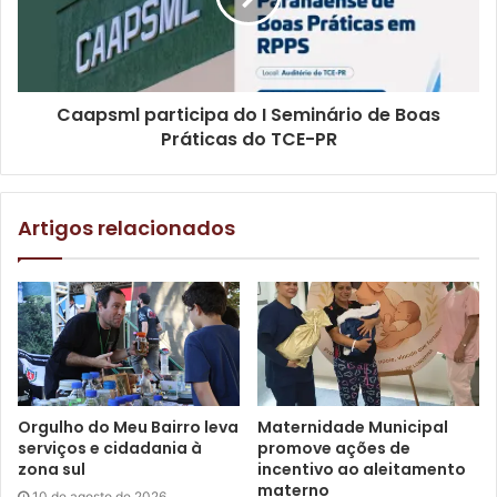
atendimento infantil implantada há pouco mais de um ano
para reforçar a atenção na saúde da criança em Londrina.
De acordo com a secretária municipal de Saúde, Vivian
Caapsml participa do I Seminário de Boas
Feijó, o plano inclui ainda outras medidas, entre as quais a
Práticas do TCE-PR
distribuição de máscaras nas unidades de Pronto
Atendimento, o monitoramento do tipo de vírus mais
circulante nas unidades de entrada dos pacientes, a
Artigos relacionados
divulgação de boletins semanais dos casos e a
intensificação da vacinação na comunidade. “A
vacina é
um fator imprescindível na prevenção. Temos
atualmente um cobertura de apenas 18% de vacinação
entre crianças acima de 6 meses e abaixo de 6 anos. Isso
vai repercutir em algum lugar: infelizmente, é no
adoecimento das crianças”, relacionou.
Orgulho do Meu Bairro leva
Maternidade Municipal
serviços e cidadania à
promove ações de
zona sul
incentivo ao aleitamento
materno
10 de agosto de 2026