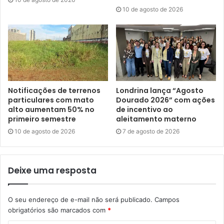
10 de agosto de 2026
Notificações de terrenos
Londrina lança “Agosto
particulares com mato
Dourado 2026” com ações
alto aumentam 50% no
de incentivo ao
primeiro semestre
aleitamento materno
Secretária Vivian Feijó. Foto: Rakelly Calliari / NCom
10 de agosto de 2026
7 de agosto de 2026
A secretária apontou que o Pronto Atendimento Infantil
(PAI) teve reforço na equipe médica, mas que a baixa
Deixe uma resposta
cobertura vacinal tem resultado em um volume de casos
gripais que tem causado picos no volume de atendimentos
O seu endereço de e-mail não será publicado.
Campos
– recentemente, foram mais de 600 crianças atendidas em
obrigatórios são marcados com
*
24 horas. “Estamos em campanha até o dia 30 em