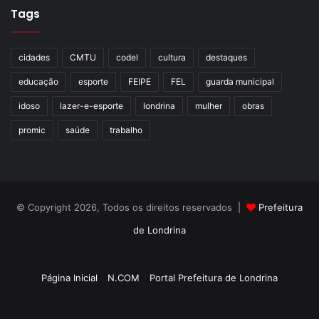
Tags
cidades
CMTU
codel
cultura
destaques
educação
esporte
FEIPE
FEL
guarda municipal
idoso
lazer-e-esporte
londrina
mulher
obras
promic
saúde
trabalho
© Copyright 2026, Todos os direitos reservados |
Prefeitura
de Londrina
Criação de Sites TTG Sistemas
Página Inicial
N.COM
Portal Prefeitura de Londrina
Criação de Sites