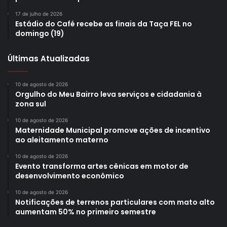
17 de julho de 2026
Estádio do Café recebe as finais da Taça FEL no
domingo (19)
Últimas Atualizadas
Gostei
10 de agosto de 2026
Etiquetas
ampliação de vagas
atendimento pediátrico
Orgulho do Meu Bairro leva serviços e cidadania à
consulta médica
criança
gripe
influenza
PAI
zona sul
Plano de Contingência
Pronto Atendimento Infantil
Rede Carinho
10 de agosto de 2026
Maternidade Municipal promove ações de incentivo
saúde
Secretaria Municipal de Saúde
Síndrome Gripal
ao aleitamento materno
síndromes respiratórias
SRAG
vacinação
10 de agosto de 2026
Evento transforma artes cênicas em motor de
desenvolvimento econômico
10 de agosto de 2026
Notificações de terrenos particulares com mato alto
aumentam 50% no primeiro semestre