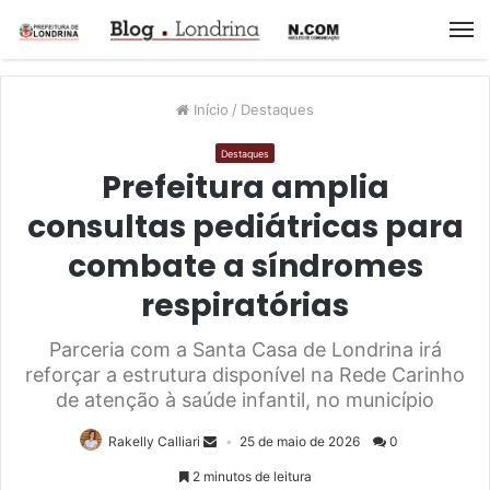
M
Início
/
Destaques
Destaques
Prefeitura amplia
consultas pediátricas para
combate a síndromes
respiratórias
Parceria com a Santa Casa de Londrina irá
reforçar a estrutura disponível na Rede Carinho
de atenção à saúde infantil, no município
Rakelly Calliari
25 de maio de 2026
0
2 minutos de leitura