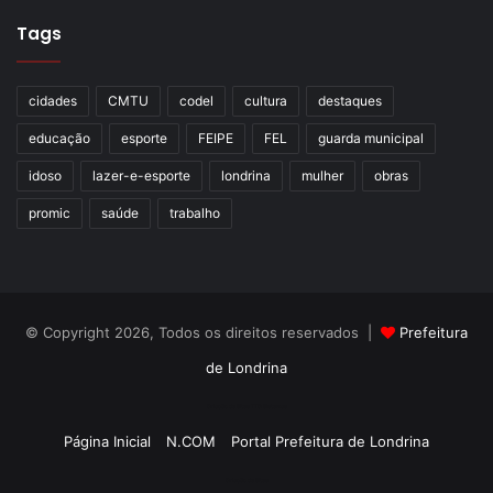
Tags
Gostei
Etiquetas
cultura
palhaçaria hospitalar
Plantão Sorriso
Programa Municipal de Incentivo à Cultura
promic
cidades
CMTU
codel
cultura
destaques
educação
esporte
FEIPE
FEL
guarda municipal
idoso
lazer-e-esporte
londrina
mulher
obras
promic
saúde
trabalho
© Copyright 2026, Todos os direitos reservados |
Prefeitura
de Londrina
Criação de Sites TTG Sistemas
Página Inicial
N.COM
Portal Prefeitura de Londrina
Criação de Sites