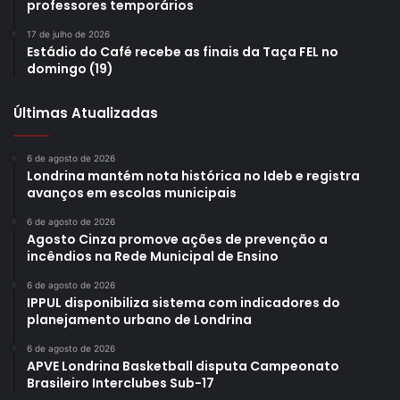
Com Cirurgiões da Alegria (SP)
professores temporários
Horário: 15h às 16h30
17 de julho de 2026
Estádio do Café recebe as finais da Taça FEL no
domingo (19)
Dia 21 de junho – domingo
Últimas Atualizadas
Papolestra e lançamento de livro:Inteligência Artesanal —
por um cotidiano mais humano (Doutores da Alegria)
6 de agosto de 2026
Com Tereza Gontijo
Londrina mantém nota histórica no Ideb e registra
Horário: 10h às 11h30
avanços em escolas municipais
6 de agosto de 2026
Oficina Duplas no Hospital — Branco & Augusto em cena
Agosto Cinza promove ações de prevenção a
Com Mariana Ferrari
incêndios na Rede Municipal de Ensino
Horário: 14h às 18h
6 de agosto de 2026
IPPUL disponibiliza sistema com indicadores do
planejamento urbano de Londrina
Texto: Assessoria de Imprensa / DOC Comunicação
6 de agosto de 2026
APVE Londrina Basketball disputa Campeonato
Brasileiro Interclubes Sub-17