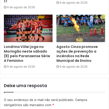
17
dos grupos Doutores da Alegria (SP), Enfermaria do Riso
6 de agosto de 2026
6 de agosto de 2026
(RJ) e Cirurgiões da Alegria (SP), e a mediação do Plantão
Sorriso. O encontro terá acessibilidade em Libras e
audiodescrição, além de transmissão ao vivo pelos canais
do grupo no YouTube e Instagram.
À tarde, os Cirurgiões da Alegria conduzem a oficina “O
Palhaço em Busca do Encontro”, dedicada à
Londrina Vôlei joga no
Agosto Cinza promove
Moringão neste sábado
ações de prevenção a
experimentação da máscara do palhaço e às
(8) pelo Paranaense Série
incêndios na Rede
possibilidades de criação artística voltadas para o
A Feminino
Municipal de Ensino
contexto hospitalar.
6 de agosto de 2026
6 de agosto de 2026
Encerrando as comemorações, no
domingo
(21), a atriz e
diretora Tereza Gontijo participa de uma papolestra
Deixe uma resposta
seguida do lançamento do livro “Inteligência Artesanal:
por um cotidiano mais humano com Doutores da Alegria”.
O seu endereço de e-mail não será publicado.
Campos
À tarde, a artista Mari Corte ministra a oficina “Duplas no
obrigatórios são marcados com
*
Hospital — Branco & Augusto em Cena”.