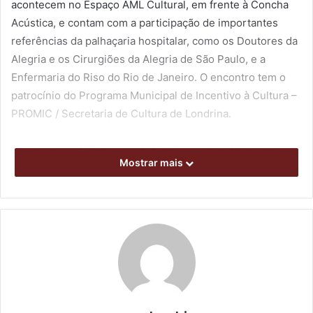
acontecem no Espaço AML Cultural, em frente à Concha
Acústica, e contam com a participação de importantes
referências da palhaçaria hospitalar, como os Doutores da
Alegria e os Cirurgiões da Alegria de São Paulo, e a
Enfermaria do Riso do Rio de Janeiro. O encontro tem o
patrocínio do Programa Municipal de Incentivo à Cultura –
PROMIC / Secretaria de Cultura de Londrina.
“A programação foi pensada tanto para divertir quanto
Mostrar mais
para provocar reflexões sobre a palhaçaria realizada em
hospitais. Teremos shows, conversas e oficinas com
outros grupos que compartilham esse ofício. É uma forma
de o Plantão Sorriso assumir esse lugar de referência na
palhaçaria hospitalar, a partir de toda a experiência
acumulada ao longo dessas três décadas”, destaca a
coordenadora geral do grupo, Aneliza Paiva. “Trinta anos é
um marco muito expressivo para qualquer grupo cultural.
A trajetória do Plantão é imensa e merece ser celebrada.”