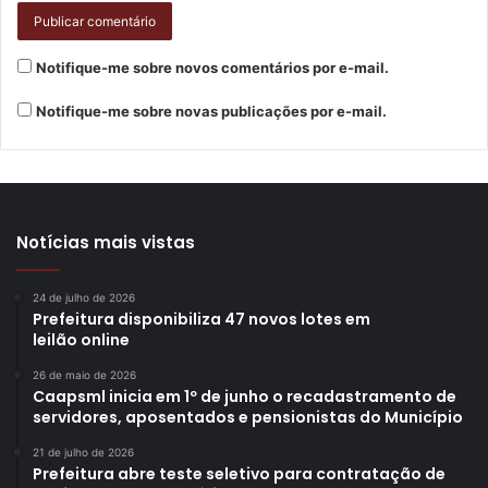
Balanço mas não cai
Com Plantão Sorriso (PR)
Notifique-me sobre novos comentários por e-mail.
Horário: 19h
O espetáculo contará com interpretação em Libras e
Notifique-me sobre novas publicações por e-mail.
audiodescrição
Dia 20 de junho – sábado
Mesa-redonda “Palhaçaria no hospital”: Doutores da
Notícias mais vistas
Alegria (SP), Enfermaria do Riso (RJ) e Cirurgiões da
Alegria (SP) com mediação do Plantão Sorriso (PR)
24 de julho de 2026
Prefeitura disponibiliza 47 novos lotes em
Horário: 10h às 11h30
leilão online
O encontro terá acessibilidade em Libras e
26 de maio de 2026
audiodescrição, além de transmissão ao vivo pelos canais
Caapsml inicia em 1º de junho o recadastramento de
do grupo no YouTube e Instagram
servidores, aposentados e pensionistas do Município
21 de julho de 2026
Oficina Palhaço em Busca do Encontro
Prefeitura abre teste seletivo para contratação de