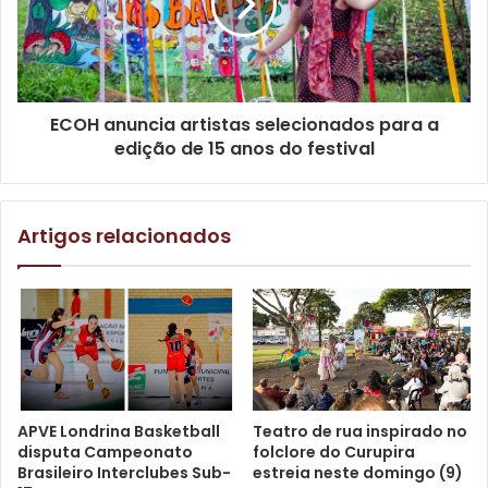
espetáculo contará com interpretação em Libras e
audiodescrição.
ECOH anuncia artistas selecionados para a
edição de 15 anos do festival
Artigos relacionados
Doutores da Alegria. Foto: Divulgação
APVE Londrina Basketball
Teatro de rua inspirado no
No
sábado
(20), às 10h, a AML Cultural recebe uma mesa-
disputa Campeonato
folclore do Curupira
redonda sobre palhaçaria hospitalar com a participação
Brasileiro Interclubes Sub-
estreia neste domingo (9)