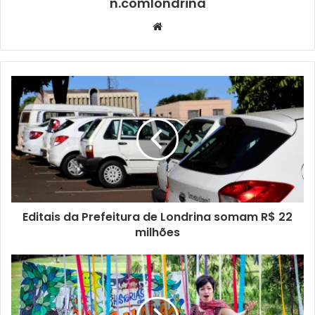
n.comlondrina
Website
Oficinas, espetáculos e mais
Na
sexta-feira
(19), o ator e palhaço Lucas Turino ministra
a oficina “A Liberdade Criativa na Palhaçaria”, que convida
os participantes a experimentar o olhar singular da
palhaça e do palhaço sobre o mundo. À tarde, o grupo
Enfermaria do Riso, do Rio de Janeiro, conduz a oficina
“Palhaçaria de Enfermaria — Escuta, Presença e Cuidado”,
voltada às especificidades da atuação artística em
ambientes hospitalares.
Editais da Prefeitura de Londrina somam R$ 22
milhões
À noite, às 19h, acontece o espetáculo “Balanço Mais Não
Cai”, tradicional show de variedades realizado pelo
Plantão Sorriso desde 2008. Em uma edição especial
dedicada aos 30 anos do grupo, o elenco revisita sua
trajetória por meio da música, da palhaçaria e da cena. O